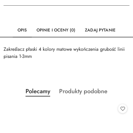
OPIS
OPINIE I OCENY (0)
ZADAJ PYTANIE
Zakreślacz płaski 4 kolory matowe wykończenia grubość linii
pisania 1-3mm
Produkty
Produkty
Polecamy
Produkty podobne
Pomiń karuzelę produktów
o
o
statusie:
statusie: