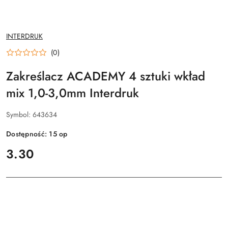
NAZWA
INTERDRUK
PRODUCENTA:
(0)
Zakreślacz ACADEMY 4 sztuki wkład
mix 1,0-3,0mm Interdruk
Symbol:
643634
Dostępność:
15
op
cena:
3.30