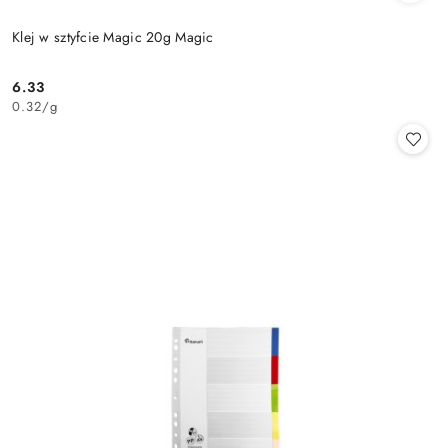
Klej w sztyfcie Magic 20g Magic
6.33
Cena:
0.32
/
g