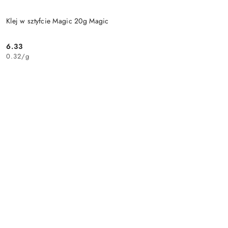
Klej w sztyfcie Magic 20g Magic
6.33
Cena:
0.32
/
g