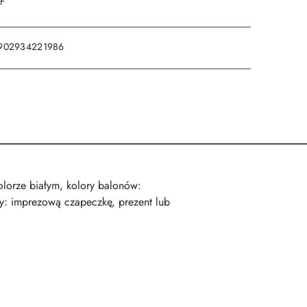
DF
902934221986
lorze białym, kolory balonów:
ty: imprezową czapeczkę, prezent lub