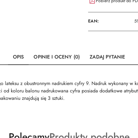
Pobierz produkt do P
EAN:
5
OPIS
OPINIE I OCENY (0)
ZADAJ PYTANIE
o lateksu z obustronnym nadrukiem cyfry 9. Nadruk wykonany w ko
ści od koloru balonu nadrukowana cyfra posiada dodatkowe atrybu
akowaniu znajdują się 3 sztuki.
Produkty
Produkty
Polecamy
Produkty podobne