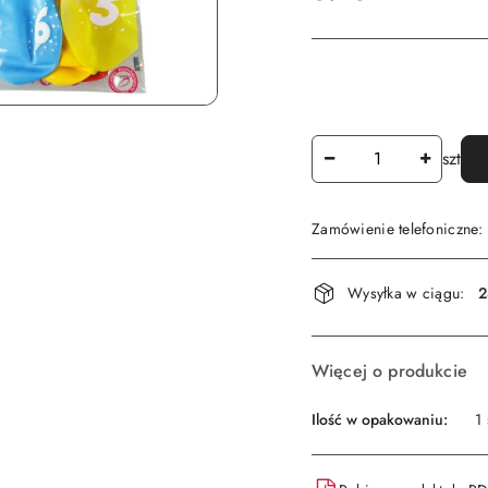
Ilość
szt
Zamówienie telefoniczne
Dostępność
Wysyłka w ciągu:
2
i
dostawa
Więcej o produkcie
Ilość w opakowaniu:
1 