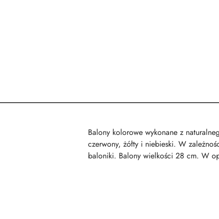
Balony kolorowe wykonane z naturalneg
czerwony, żółty i niebieski. W zależno
baloniki. Balony wielkości 28 cm. W op
Pomiń karuzelę produktów