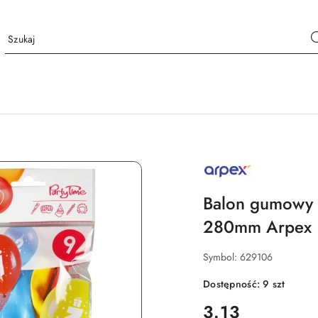
NAZWA
PRODUCENTA:
ARPEX
Balon gumowy z 
280mm Arpex 
Symbol:
629106
Dostępność:
9
szt
cena:
3.13