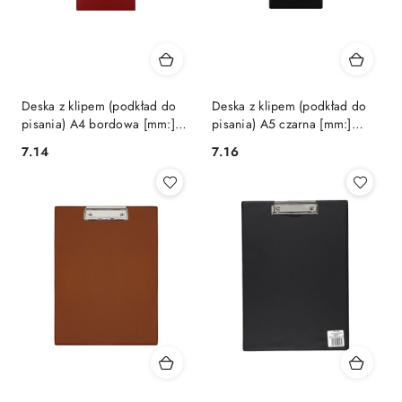
Deska z klipem (podkład do
Deska z klipem (podkład do
pisania) A4 bordowa [mm:]
pisania) A5 czarna [mm:]
230x325 Biurfol (KH-01-05)
185x250 Biurfol (KH-00-03)
Cena:
Cena:
7.14
7.16