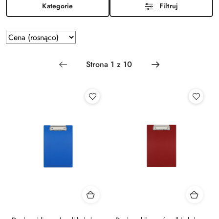
Kategorie
Filtruj
Zastosowano
Sortuj
według
sortowanie:
Cena
(rosnąco).