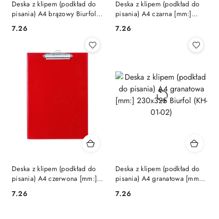
Deska z klipem (podkład do
Deska z klipem (podkład do
pisania) A4 brązowy Biurfol
pisania) A4 czarna [mm:]
(KH-01-11)
230x32 Biurfol (KH-01-03)
Cena:
Cena:
7.26
7.26
Deska z klipem (podkład do
Deska z klipem (podkład do
pisania) A4 czerwona [mm:]
pisania) A4 granatowa [mm:]
230x320 Biurfol (KH-01-04)
230x325 Biurfol (KH-01-02)
Cena:
Cena:
7.26
7.26