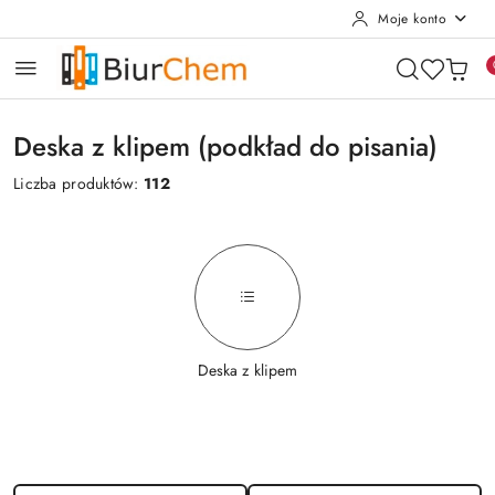
Moje konto
Przejdź do treści głównej
Przejdź do wyszukiwarki
Przejdź do moje konto
Przejdź do menu głównego
Przejdź do stopki
Deska z klipem (podkład do pisania)
Liczba produktów:
112
Deska z klipem