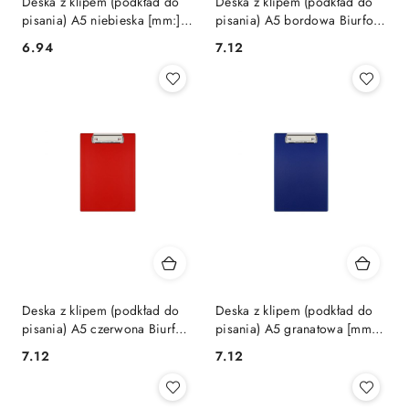
Deska z klipem (podkład do
Deska z klipem (podkład do
pisania) A5 niebieska [mm:]
pisania) A5 bordowa Biurfol
185x250 Biurfol (kh-00-01)
(KH-00-05)
Cena:
Cena:
6.94
7.12
Deska z klipem (podkład do
Deska z klipem (podkład do
pisania) A5 czerwona Biurfol
pisania) A5 granatowa [mm:]
(KH-00-04)
185x250 Biurfol (KH-00-02)
Cena:
Cena:
7.12
7.12