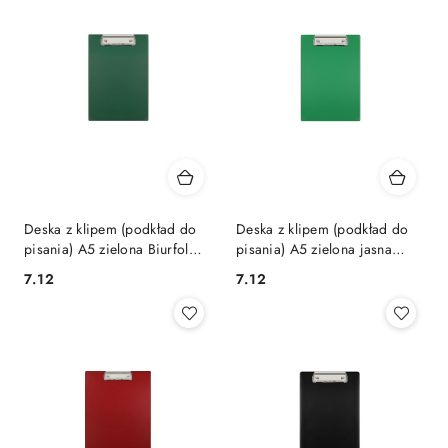
Deska z klipem (podkład do
Deska z klipem (podkład do
pisania) A5 zielona Biurfol
pisania) A5 zielona jasna
(KH-00-07)
Biurfol (KH-00-06)
Cena:
Cena:
7.12
7.12