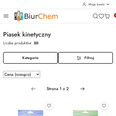
Moje konto
Przejdź do treści głównej
Przejdź do wyszukiwarki
Przejdź do moje konto
Przejdź do menu głównego
Przejdź do stopki
Piasek kinetyczny
Liczba produktów:
20
Kategorie
Filtruj
Zastosowano
Sortuj
według
sortowanie:
Cena
(rosnąco).