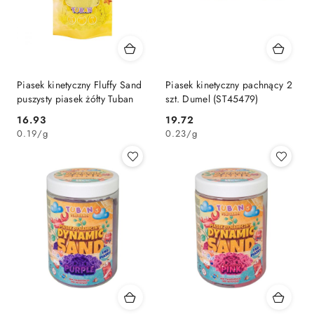
Piasek kinetyczny Fluffy Sand
Piasek kinetyczny pachnący 2
puszysty piasek żółty Tuban
szt. Dumel (ST45479)
Cena:
Cena:
16.93
19.72
0.19
/
g
0.23
/
g