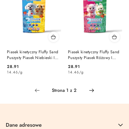
Piasek kinetyczny Fluffy Sand
Piasek kinetyczny Fluffy Sand
Puszysty Piasek Niebieski I
Puszysty Piasek Różowy I
Żółty Tuban (3790)
Zielony Tuban (3789)
Cena:
Cena:
28.91
28.91
14.46
/
g
14.46
/
g
Dane adresowe