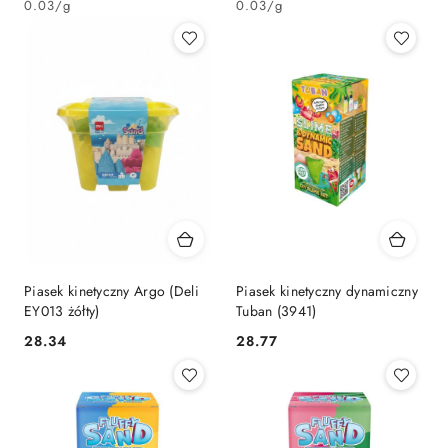
0.03
/
g
0.03
/
g
Piasek kinetyczny Argo (Deli
Piasek kinetyczny dynamiczny
EY013 żółty)
Tuban (3941)
Cena:
Cena:
28.34
28.77