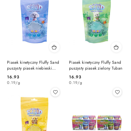
Piasek kinetyczny Fluffy Sand
Piasek kinetyczny Fluffy Sand
puszysty piasek niebieski
puszysty piasek zielony Tuban
Tuban
Cena:
Cena:
16.93
16.93
0.19
/
g
0.19
/
g