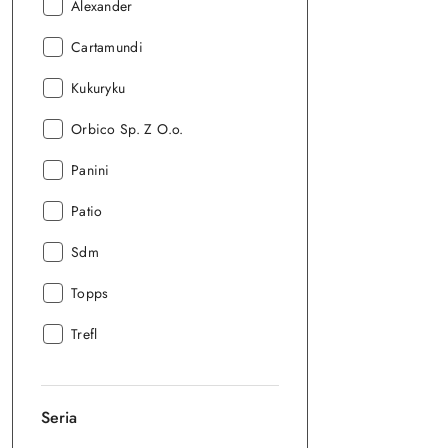
Producent:
Alexander
Producent:
Cartamundi
Producent:
Kukuryku
Producent:
Orbico Sp. Z O.o.
Producent:
Panini
Producent:
Patio
Producent:
Sdm
Producent:
Topps
Producent:
Trefl
Seria