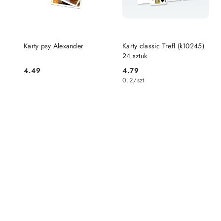
DO KOSZYKA
DO KOSZYKA
Karty psy Alexander
Karty classic Trefl (k10245)
24 sztuk
4.49
4.79
Cena:
Cena:
0.2
/
szt