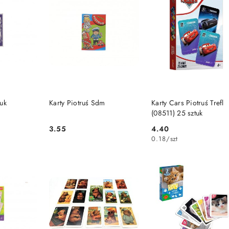
SZYKA
DO KOSZYKA
DO KOSZYKA
tuk
Karty Piotruś Sdm
Karty Cars Piotruś Trefl
(08511) 25 sztuk
3.55
4.40
Cena:
Cena:
0.18
/
szt