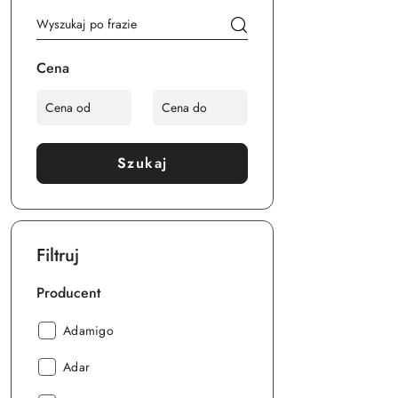
Cena
Szukaj
Filtruj
Producent
Producent:
Adamigo
Producent:
Adar