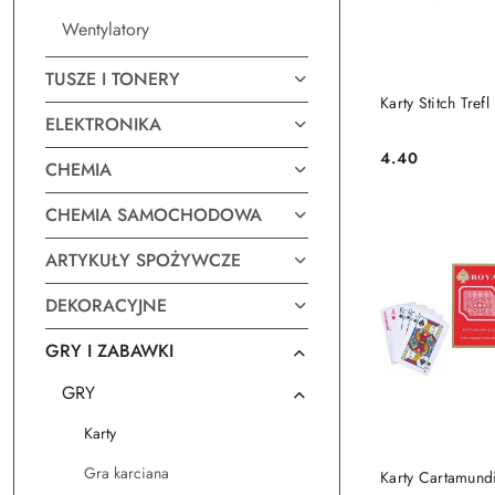
Wentylatory
TUSZE I TONERY
DO KO
Karty Stitch Tref
ELEKTRONIKA
4.40
CHEMIA
Cena:
CHEMIA SAMOCHODOWA
ARTYKUŁY SPOŻYWCZE
DEKORACYJNE
GRY I ZABAWKI
GRY
Karty
DO KO
Gra karciana
Karty Cartamundi