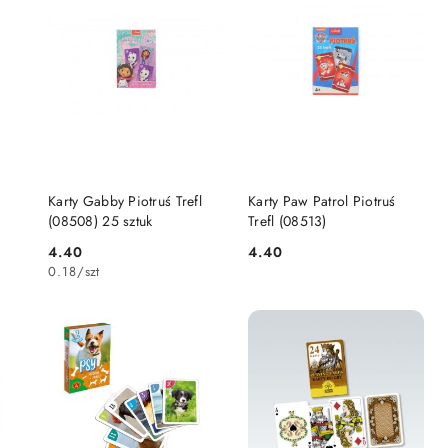
DO KOSZYKA
DO KOSZYKA
Karty Gabby Piotruś Trefl
Karty Paw Patrol Piotruś
(08508) 25 sztuk
Trefl (08513)
4.40
4.40
Cena:
Cena:
0.18
/
szt