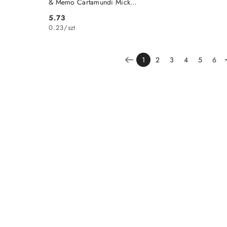
& Memo Cartamundi Mickey
i Przyjaciele
5.73
Cena:
0.23
/
szt
1
2
3
4
5
6