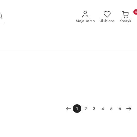
Moje konto
Ulubione
Koszyk
1
2
3
4
5
6