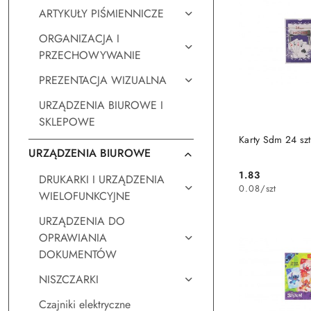
ARTYKUŁY PIŚMIENNICZE
ORGANIZACJA I
PRZECHOWYWANIE
PREZENTACJA WIZUALNA
URZĄDZENIA BIUROWE I
SKLEPOWE
DO KO
Karty Sdm 24 sz
URZĄDZENIA BIUROWE
1.83
DRUKARKI I URZĄDZENIA
Cena:
0.08
/
szt
WIELOFUNKCYJNE
URZĄDZENIA DO
OPRAWIANIA
DOKUMENTÓW
NISZCZARKI
Czajniki elektryczne