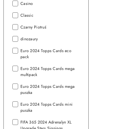
Seria:
Casino
Seria:
Classic
Seria:
Czarny Piotruś
Seria:
dinozaury
Seria:
Euro 2024 Topps Cards eco
pack
Seria:
Euro 2024 Topps Cards mega
multipack
Seria:
Euro 2024 Topps Cards mega
puszka
Seria:
Euro 2024 Topps Cards mini
puszka
Seria:
FIFA 365 2024 Adrenalyn XL
Upgrade Stars Signings