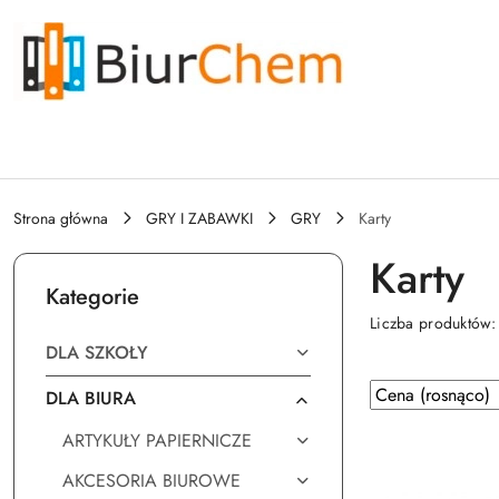
Przejdź do treści głównej
Przejdź do wyszukiwarki
Przejdź do moje konto
Przejdź do menu głównego
Przejdź do stopki
Strona główna
GRY I ZABAWKI
GRY
Karty
Karty
Kategorie
Liczba produktów
DLA SZKOŁY
Zastosowano
Sortuj
DLA BIURA
według
sortowanie:
ARTYKUŁY PAPIERNICZE
Cena
(rosnąco).
AKCESORIA BIUROWE