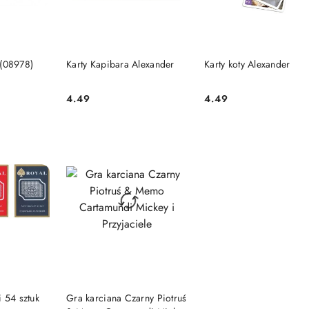
SZYKA
DO KOSZYKA
DO KOSZYKA
l (08978)
Karty Kapibara Alexander
Karty koty Alexander
4.49
4.49
Cena:
Cena:
SZYKA
DO KOSZYKA
 54 sztuk
Gra karciana Czarny Piotruś