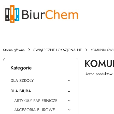
Przejdź do treści głównej
Przejdź do wyszukiwarki
Przejdź do moje konto
Przejdź do menu głównego
Przejdź do stopki
Strona główna
ŚWIĄTECZNE I OKAZJONALNE
KOMUNIA ŚWI
KOMUN
Kategorie
Liczba produktów
DLA SZKOŁY
DLA BIURA
ARTYKUŁY PAPIERNICZE
AKCESORIA BIUROWE