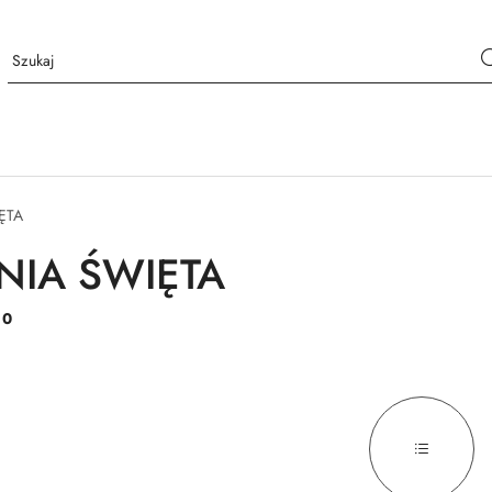
ĘTA
IA ŚWIĘTA
:
0