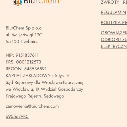
ZWROTY I R
REGULAMIN
POLITYKA 
BiurChem Sp z o.o
OBOWIĄZEK
ul. św. Jadwigi 19C
ODBIORU Z
55-100 Trzebnica
ELEKTRYCZ
NIP: 9151837611
KRS: 0001212573
REGON: 543536591
KAPITAŁ ZAKŁADOWY : 5 tys. zł
Sąd Rejonowy dla Wrocławia-Fabrycznej
we Wrocławiu, IX Wydział Gospodarczy
Krajowego Rejestru Sądowego
zamowienia@biurchem.com
695567980