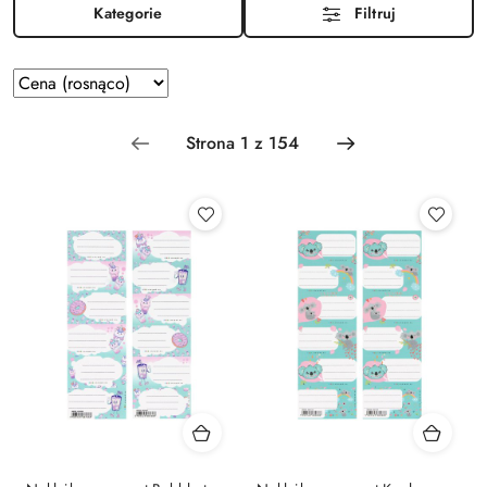
Kategorie
Filtruj
Zastosowano sortowanie: Cena (rosnąco).
Sortuj
według