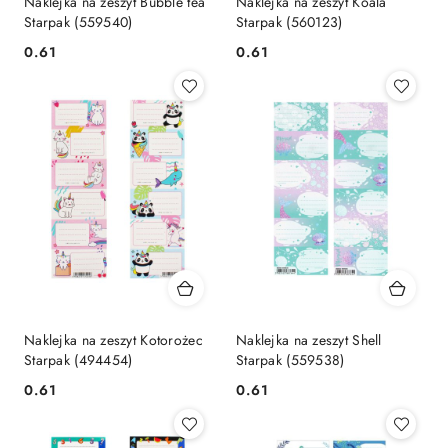
Naklejka na zeszyt Bubble tea
Naklejka na zeszyt Koala
Starpak (559540)
Starpak (560123)
Cena:
Cena:
0.61
0.61
Naklejka na zeszyt Kotorożec
Naklejka na zeszyt Shell
Starpak (494454)
Starpak (559538)
Cena:
Cena:
0.61
0.61