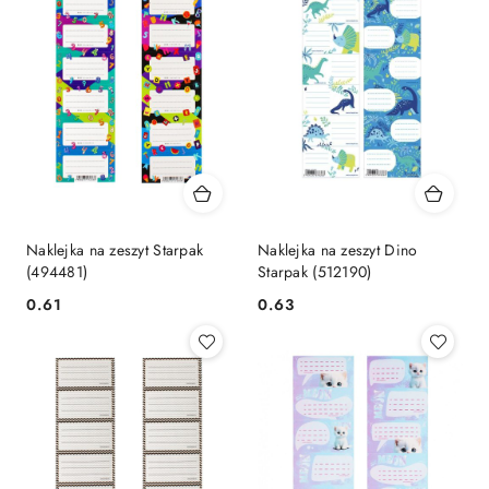
Naklejka na zeszyt Starpak
Naklejka na zeszyt Dino
(494481)
Starpak (512190)
Cena:
Cena:
0.61
0.63