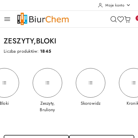
Moje konto
Przejdź do treści głównej
Przejdź do wyszukiwarki
Przejdź do moje konto
Przejdź do menu głównego
Przejdź do stopki
ZESZYTY,BLOKI
Liczba produktów:
1845
Bloki
Zeszyty,
Skorowidz
Kroni
Bruliony