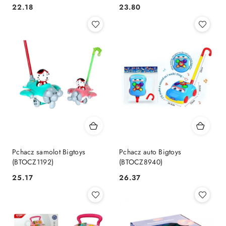
Cena:
Cena:
22.18
23.80
Pchacz samolot Bigtoys
Pchacz auto Bigtoys
(BTOCZ1192)
(BTOCZ8940)
Cena:
Cena:
25.17
26.37