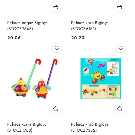
Pchacz pegaz Bigtoys
Pchacz krab Bigtoys
(BTOCZ7548)
(BTOCZ6151)
Cena:
Cena:
20.06
20.23
Pchacz kurka Bigtoys
Pchacz krab Bigtoys
(BTOCZ1768)
(BTOCZ7382)