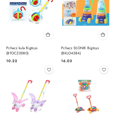
Pchacz kula Bigtoys
Pchacz SŁONIK Bigtoys
(BTOCZ0080)
(BKLO4584)
Cena:
Cena:
10.22
16.03