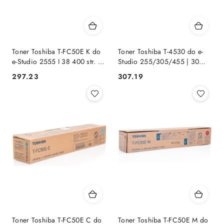
Toner Toshiba T-FC50E K do
Toner Toshiba T-4530 do e-
e-Studio 2555 I 38 400 str. |
Studio 255/305/455 | 30
black
000 str. | black
Cena:
Cena:
297.23
307.19
Toner Toshiba T-FC50E C do
Toner Toshiba T-FC50E M do