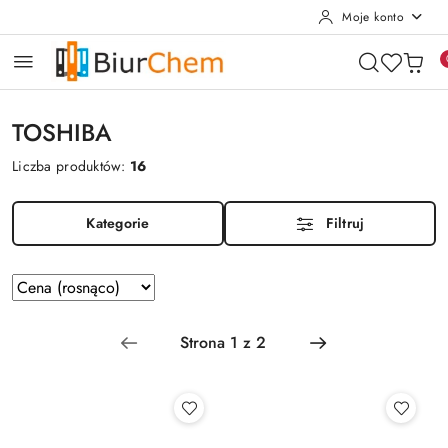
Moje konto
Przejdź do treści głównej
Przejdź do wyszukiwarki
Przejdź do moje konto
Przejdź do menu głównego
Przejdź do stopki
TOSHIBA
Liczba produktów:
16
Kategorie
Filtruj
Zastosowano
Sortuj
według
sortowanie:
Cena
(rosnąco).