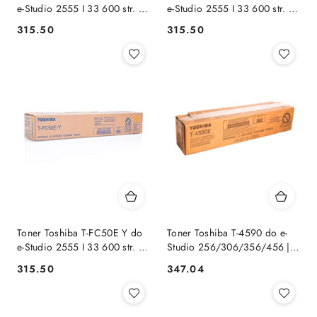
e-Studio 2555 I 33 600 str. |
e-Studio 2555 I 33 600 str. |
cyan
magenta
Cena:
Cena:
315.50
315.50
Toner Toshiba T-FC50E Y do
Toner Toshiba T-4590 do e-
e-Studio 2555 I 33 600 str. |
Studio 256/306/356/456 |
yellow
43 900 str. | black
Cena:
Cena:
315.50
347.04