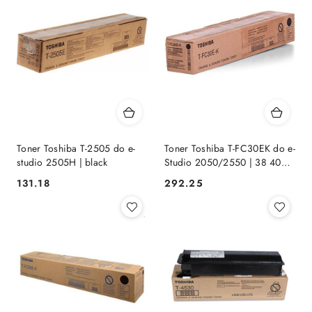
Toner Toshiba T-2505 do e-
Toner Toshiba T-FC30EK do e-
studio 2505H | black
Studio 2050/2550 | 38 400
str. | black
Cena:
Cena:
131.18
292.25