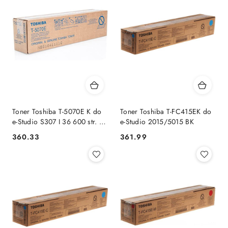
Toner Toshiba T-5070E K do
Toner Toshiba T-FC415EK do
e-Studio S307 I 36 600 str. |
e-Studio 2015/5015 BK
black
Cena:
Cena:
360.33
361.99