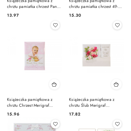
Książeczka pamiątkowa z
Książeczka pamiątkowa z
chrztu pamiatka chrzest Pan
chrztu pamiatka chrzest 49-5
Dragon
Pan Dragon
Cena:
Cena:
13.97
15.30
(5907736315352)
Książeczka pamiątkowa z
Książeczka pamiątkowa z
chrztu Chrzest Merigraf
chrztu Ślub Merigraf
(9788365430083)
(9788365430243)
Cena:
Cena:
15.96
17.82