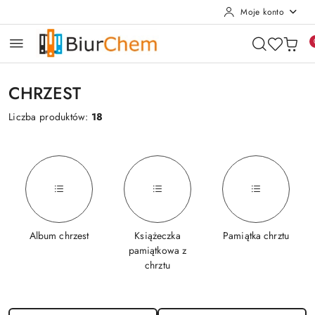
Moje konto
Przejdź do treści głównej
Przejdź do wyszukiwarki
Przejdź do moje konto
Przejdź do menu głównego
Przejdź do stopki
CHRZEST
Liczba produktów:
18
Album chrzest
Książeczka
Pamiątka chrztu
pamiątkowa z
chrztu