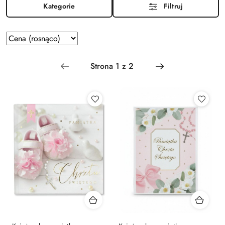
Kategorie
Filtruj
Zastosowano
Sortuj
według
sortowanie:
Cena
(rosnąco).