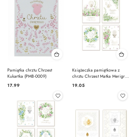
Pamiątka chrztu Chrzest
Książeczka pamiątkowa z
Kukartka (PMB-0009)
chrztu Chrzest Matka Merigraf
(5902221808814)
Cena:
Cena:
17.99
19.05