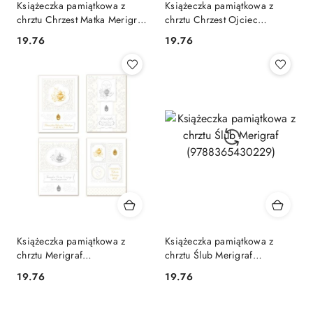
Książeczka pamiątkowa z
Książeczka pamiątkowa z
chrztu Chrzest Matka Merigraf
chrztu Chrzest Ojciec
(5902221808685)
Merigraf (5902221808692)
Cena:
Cena:
19.76
19.76
Książeczka pamiątkowa z
Książeczka pamiątkowa z
chrztu Merigraf
chrztu Ślub Merigraf
(9788365430212)
(9788365430229)
Cena:
Cena:
19.76
19.76