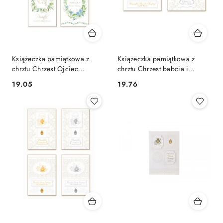
Książeczka pamiątkowa z
Książeczka pamiątkowa z
chrztu Chrzest Ojciec
chrztu Chrzest babcia i
Merigraf (5902221808821)
dziadek Merigraf
Cena:
Cena:
19.05
19.76
(5902221808708)