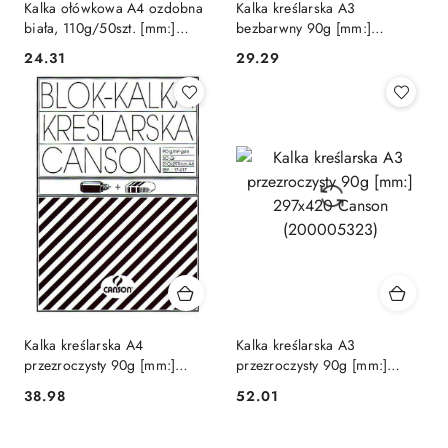
Kalka ołówkowa A4 ozdobna
Kalka kreślarska A3
biała, 110g/50szt. [mm:]
bezbarwny 90g [mm:]
210x297 Argo (206000)
297x420 Canson
Cena:
Cena:
24.31
29.29
(200005505)
Kalka kreślarska A4
Kalka kreślarska A3
przezroczysty 90g [mm:]
przezroczysty 90g [mm:]
210x297 Canson
297x420 Canson
Cena:
Cena:
38.98
52.01
(200005322)
(200005323)