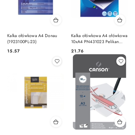
Kalka ołówkowa A4 Donau
Kalka ołówkowa A4 ołówkowa
(1923100PL-23)
10xA4 PN431023 Pelikan
(100401561)
Cena:
Cena:
15.57
21.76