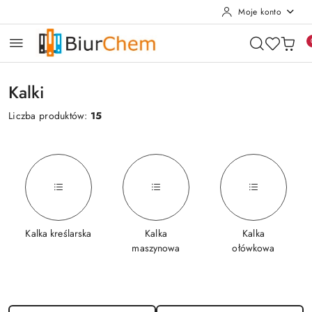
Moje konto
Przejdź do treści głównej
Przejdź do wyszukiwarki
Przejdź do moje konto
Przejdź do menu głównego
Przejdź do stopki
Kalki
Liczba produktów:
15
Kalka kreślarska
Kalka
Kalka
maszynowa
ołówkowa