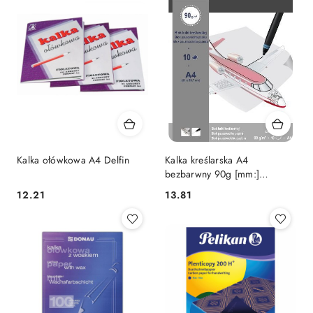
Kalka ołówkowa A4 Delfin
Kalka kreślarska A4
bezbarwny 90g [mm:]
210x297 Canson
Cena:
Cena:
12.21
13.81
(200005504)