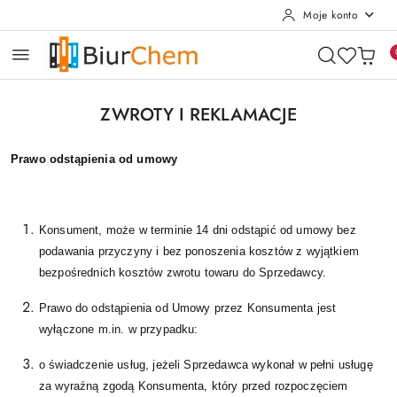
Moje konto
Przejdź do treści głównej
Przejdź do wyszukiwarki
Przejdź do moje konto
Przejdź do menu głównego
Przejdź do stopki
ZWROTY I REKLAMACJE
Prawo odstąpienia od umowy
Konsument, może w terminie 14 dni odstąpić od umowy bez
podawania przyczyny i bez ponoszenia kosztów z wyjątkiem
bezpośrednich kosztów zwrotu towaru do Sprzedawcy.
Prawo do odstąpienia od Umowy przez Konsumenta jest
wyłączone m.in. w przypadku:
o świadczenie usług, jeżeli Sprzedawca wykonał w pełni usługę
za wyraźną zgodą Konsumenta, który przed rozpoczęciem