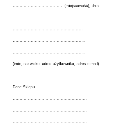
………………………………
. (miejscowość), dnia ………………..
……………………………………………
..
……………………………………………
..
……………………………………………
..
(imie, nazwisko, adres użytkownika, adres e-mail)
Dane Sklepu
………………………………………………
………………………………………………
………………………………………………