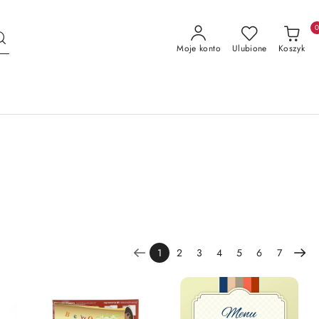
Moje konto
Ulubione
Koszyk
1
2
3
4
5
6
7