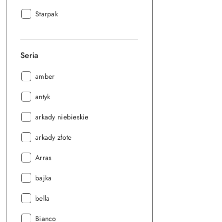
Producent:
Starpak
Seria
Seria:
amber
Seria:
antyk
Seria:
arkady niebieskie
Seria:
arkady złote
Seria:
Arras
Seria:
bajka
Seria:
bella
Seria:
Bianco