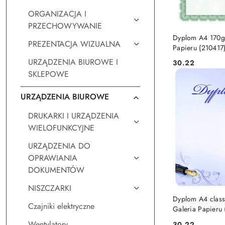
ORGANIZACJA I
PRZECHOWYWANIE
DO KO
Dyplom A4 170g
PREZENTACJA WIZUALNA
Papieru (210417
URZĄDZENIA BIUROWE I
30.22
Cena:
SKLEPOWE
URZĄDZENIA BIUROWE
DRUKARKI I URZĄDZENIA
WIELOFUNKCYJNE
URZĄDZENIA DO
OPRAWIANIA
DOKUMENTÓW
NISZCZARKI
DO KO
Dyplom A4 class
Czajniki elektryczne
Galeria Papieru 
Wentylatory
30.22