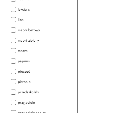
Seria:
lekcja c
Seria:
line
Seria:
maori beżowy
Seria:
maori zielony
Seria:
morze
Seria:
papirus
Seria:
pieczęć
Seria:
piwonie
Seria:
przedszkolaki
Seria:
przyjaciele
Seria:
przyjaciele napisy