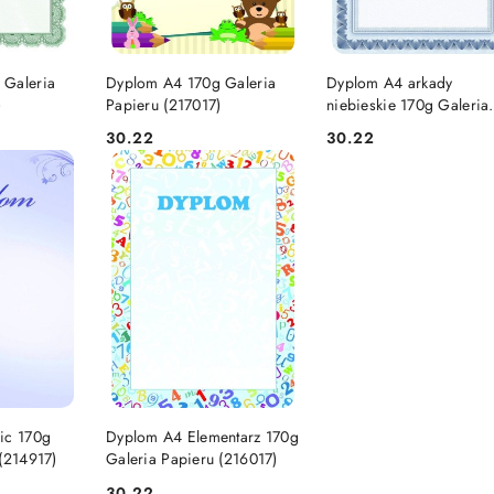
SZYKA
DO KOSZYKA
DO KOSZYKA
 Galeria
Dyplom A4 170g Galeria
Dyplom A4 arkady
)
Papieru (217017)
niebieskie 170g Galeria
Papieru (210817)
30.22
30.22
Cena:
Cena:
SZYKA
DO KOSZYKA
ic 170g
Dyplom A4 Elementarz 170g
(214917)
Galeria Papieru (216017)
30.22