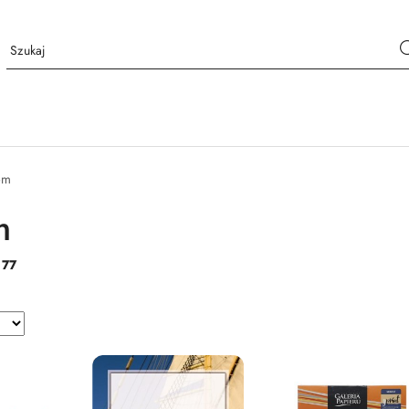
om
m
:
77