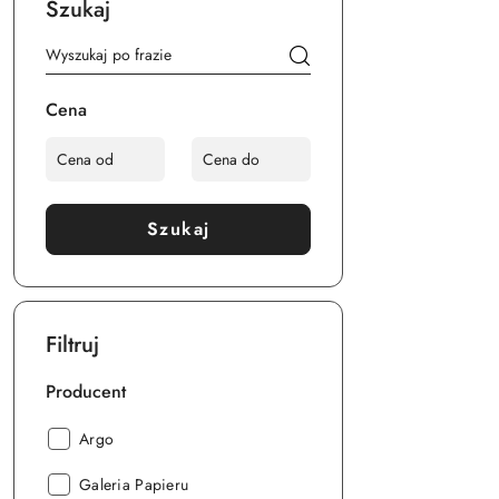
Szukaj
Cena
Szukaj
Filtruj
Producent
Producent:
Argo
Producent:
Galeria Papieru