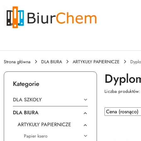
Przejdź do treści głównej
Przejdź do wyszukiwarki
Przejdź do moje konto
Przejdź do menu głównego
Przejdź do stopki
Strona główna
DLA BIURA
ARTYKUŁY PAPIERNICZE
Dypl
Dyplo
Kategorie
Liczba produktów
DLA SZKOŁY
Zastosowano
Sortuj
DLA BIURA
według
sortowanie:
ARTYKUŁY PAPIERNICZE
Cena
(rosnąco).
Papier ksero