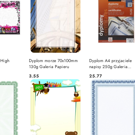
SZYKA
DO KOSZYKA
DO KOSZYKA
 High
Dyplom morze 70x100mm
Dyplom A4 przyjaciele
)
130g Galeria Papieru
napisy 250g Galeria
Papieru (219125)
3.55
25.77
Cena:
Cena: