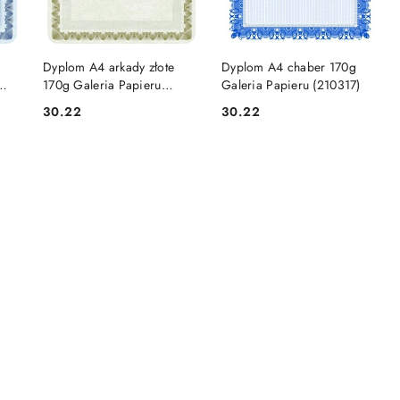
DO KOSZYKA
DO KOSZYKA
Dyplom A4 arkady złote
Dyplom A4 chaber 170g
170g Galeria Papieru
Galeria Papieru (210317)
(210717)
30.22
30.22
Cena:
Cena: