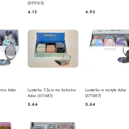
(595163)
4.13
4.93
Cena:
Cena:
SZYKA
DO KOSZYKA
DO KOSZYKA
 mix Adar
Lusterko 7,5cm mx kolorów
Lusterko w motyle Adar
Adar (611481)
(571587)
5.64
5.64
Cena:
Cena: