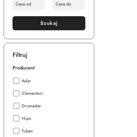
Szukaj
Filtruj
Producent
Producent:
Adar
Producent:
Clementoni
Producent:
Dromader
Producent:
Hipo
Producent:
Tuban