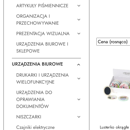
ARTYKUŁY PIŚMIENNICZE
ORGANIZACJA I
PRZECHOWYWANIE
PREZENTACJA WIZUALNA
Zastosowano
Sortuj
URZĄDZENIA BIUROWE I
według
sortowanie:
SKLEPOWE
Cena
(rosnąco).
URZĄDZENIA BIUROWE
DRUKARKI I URZĄDZENIA
WIELOFUNKCYJNE
URZĄDZENIA DO
OPRAWIANIA
DOKUMENTÓW
NISZCZARKI
DO KO
Czajniki elektryczne
Lusterko okrągłe