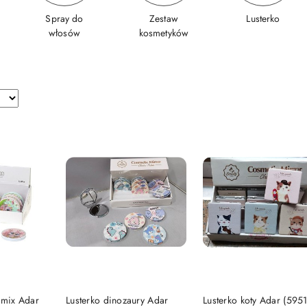
Spray do
Zestaw
Lusterko
włosów
kosmetyków
SZYKA
DO KOSZYKA
DO KOSZYKA
 mix Adar
Lusterko dinozaury Adar
Lusterko koty Adar (595