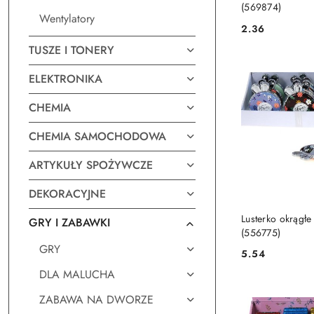
(569874)
Wentylatory
2.36
Cena:
TUSZE I TONERY
ELEKTRONIKA
CHEMIA
CHEMIA SAMOCHODOWA
ARTYKUŁY SPOŻYWCZE
DEKORACYJNE
DO KO
Lusterko okrągłe
GRY I ZABAWKI
(556775)
GRY
5.54
Cena:
DLA MALUCHA
ZABAWA NA DWORZE