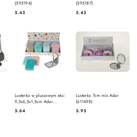
(595194)
(595187)
5.43
5.43
Cena:
Cena:
DO KOSZYKA
DO KOSZYKA
Lusterko w pluszowym etui
Lusterko 7cm mix Adar
9,5x6,5x1,5cm Adar
(611498)
(601628)
5.64
5.95
Cena:
Cena: