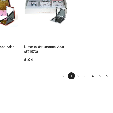
SZYKA
DO KOSZYKA
onne Adar
Lusterko dwustronne Adar
(571570)
6.04
Cena:
1
2
3
4
5
6