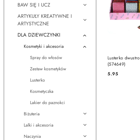
BAW SIĘ I UCZ
ARTYKUŁY KREATYWNE I
ARTYSTYCZNE
DLA DZIEWCZYNKI
Kosmetyki i akcesoria
DO KO
Spray do włosów
Lusterko dwustr
(574649)
Zestaw kosmetyków
5.95
Cena:
Lusterko
Kosmetyczka
Lakier do paznokci
Biżuteria
Lalki i akcesoria
Naczynia