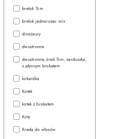
Seria:
brelok 7cm
Seria:
brelok jednorożec mix
Seria:
dinozaury
Seria:
dwustronne
Seria:
dwustronne, śred.7cm, serduszka,
z płynnym brokatem
Seria:
kokardka
Seria:
Kotek
Seria:
kotek z brokatem
Seria:
Koty
Seria:
Kreda do włosów