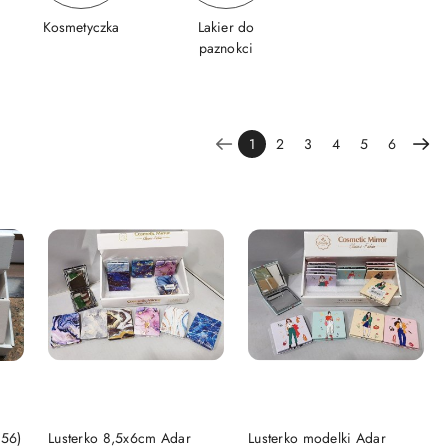
Kosmetyczka
Lakier do
paznokci
1
2
3
4
5
6
DO KOSZYKA
DO KOSZYKA
156)
Lusterko 8,5x6cm Adar
Lusterko modelki Adar