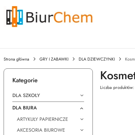
Przejdź do treści głównej
Przejdź do wyszukiwarki
Przejdź do moje konto
Przejdź do menu głównego
Przejdź do stopki
Strona główna
GRY I ZABAWKI
DLA DZIEWCZYNKI
Kosme
Kosmet
Kategorie
Liczba produktów
DLA SZKOŁY
DLA BIURA
ARTYKUŁY PAPIERNICZE
AKCESORIA BIUROWE