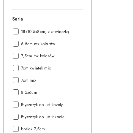
Seria
Seria:
18x10,5x8cm, z zawieszką
Seria:
6,5cm mx kolorów
Seria:
7,5cm mx kolorów
Seria:
7cm kwiatek mix
Seria:
7cm mix
Seria:
8,5x6cm
Seria:
Błyszczyk do ust Lovely
Seria:
Błyszczyk do ust łakocie
Seria:
brelok 7,5cm