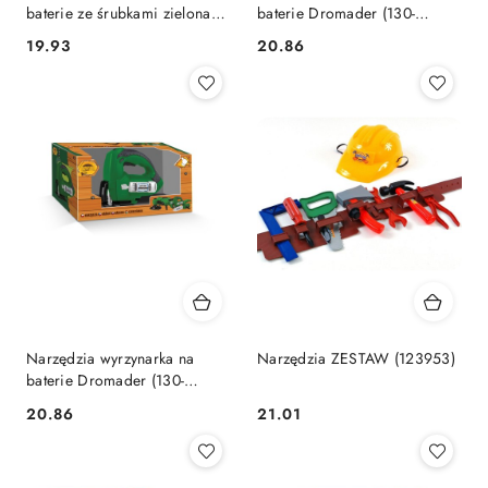
baterie ze śrubkami zielona
baterie Dromader (130-
Lean (12147)
02887)
Cena:
Cena:
19.93
20.86
Narzędzia wyrzynarka na
Narzędzia ZESTAW (123953)
baterie Dromader (130-
02889)
Cena:
Cena:
20.86
21.01