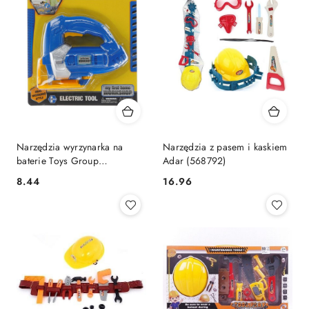
Narzędzia wyrzynarka na
Narzędzia z pasem i kaskiem
baterie Toys Group
Adar (568792)
(TG407887)
Cena:
Cena:
8.44
16.96