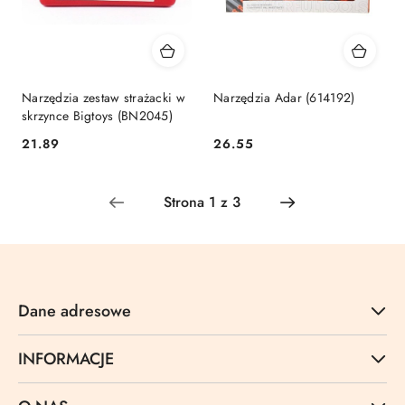
Narzędzia zestaw strażacki w
Narzędzia Adar (614192)
skrzynce Bigtoys (BN2045)
Cena:
Cena:
21.89
26.55
Dane adresowe
INFORMACJE