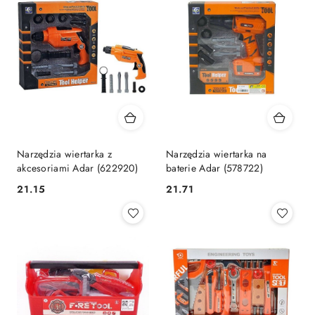
Narzędzia wiertarka z
Narzędzia wiertarka na
akcesoriami Adar (622920)
baterie Adar (578722)
Cena:
Cena:
21.15
21.71