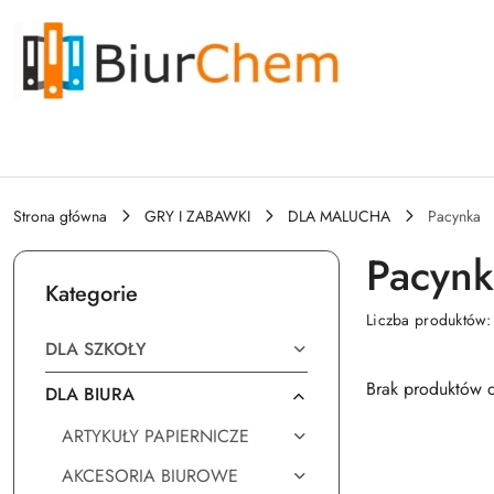
Przejdź do treści głównej
Przejdź do wyszukiwarki
Przejdź do moje konto
Przejdź do menu głównego
Przejdź do stopki
Strona główna
GRY I ZABAWKI
DLA MALUCHA
Pacynka
Pacynk
Kategorie
Liczba produktów
DLA SZKOŁY
Brak produktów d
DLA BIURA
ARTYKUŁY PAPIERNICZE
AKCESORIA BIUROWE