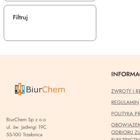
Filtruj
INFORMA
ZWROTY I R
REGULAMIN
POLITYKA 
BiurChem Sp z o.o
OBOWIĄZEK
ul. św. Jadwigi 19C
ODBIORU Z
55-100 Trzebnica
ELEKTRYCZ