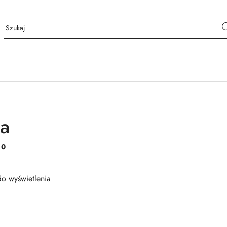
a
:
0
o wyświetlenia