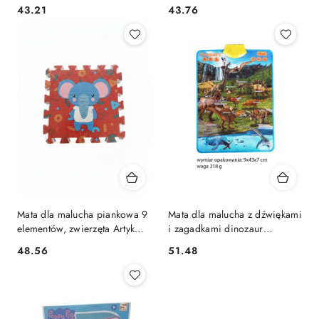
Lean (23027)
Artyk (803919)
Cena:
Cena:
43.21
43.76
Mata dla malucha piankowa 9
Mata dla malucha z dźwiękami
elementów, zwierzęta Artyk
i zagadkami dinozaur
(803940)
Norimpex (NO-1006946)
Cena:
Cena:
48.56
51.48