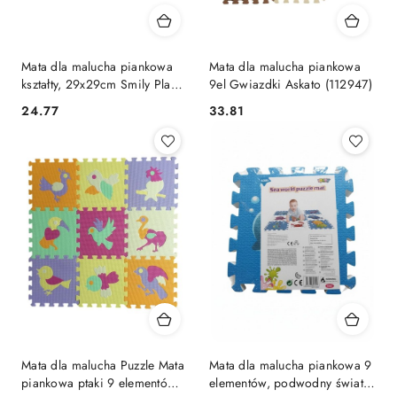
Mata dla malucha piankowa
Mata dla malucha piankowa
kształty, 29x29cm Smily Play
9el Gwiazdki Askato (112947)
(SP84002)
Cena:
Cena:
24.77
33.81
Mata dla malucha Puzzle Mata
Mata dla malucha piankowa 9
piankowa ptaki 9 elementów
elementów, podwodny świat