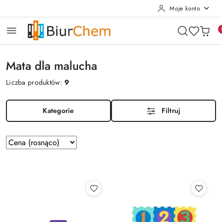
Moje konto
Przejdź do treści głównej
Przejdź do wyszukiwarki
Przejdź do moje konto
Przejdź do menu głównego
Przejdź do stopki
Mata dla malucha
Liczba produktów:
9
Kategorie
Filtruj
Zastosowano
Sortuj
według
sortowanie:
Cena
(rosnąco).