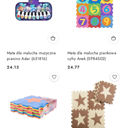
Mata dla malucha muzyczna
Mata dla malucha piankowa
pianino Adar (631816)
cyfry Anek (SP84502)
Cena:
Cena:
24.13
24.77