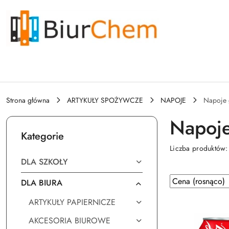
Przejdź do treści głównej
Przejdź do wyszukiwarki
Przejdź do moje konto
Przejdź do menu głównego
Przejdź do stopki
Strona główna
ARTYKUŁY SPOŻYWCZE
NAPOJE
Napoje
Napoj
Kategorie
Liczba produktów
DLA SZKOŁY
Zastosowano
Sortuj
DLA BIURA
według
sortowanie:
ARTYKUŁY PAPIERNICZE
Cena
(rosnąco).
AKCESORIA BIUROWE