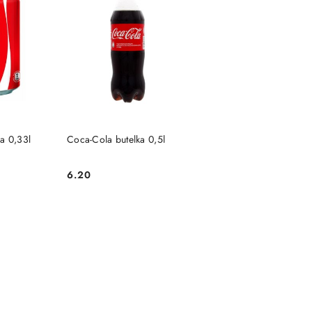
SZYKA
DO KOSZYKA
a 0,33l
Coca-Cola butelka 0,5l
6.20
Cena: