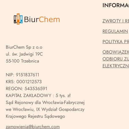
INFORMA
ZWROTY I R
REGULAMIN
POLITYKA 
BiurChem Sp z o.o
OBOWIĄZEK
ul. św. Jadwigi 19C
ODBIORU Z
55-100 Trzebnica
ELEKTRYCZ
NIP: 9151837611
KRS: 0001212573
REGON: 543536591
KAPITAŁ ZAKŁADOWY : 5 tys. zł
Sąd Rejonowy dla Wrocławia-Fabrycznej
we Wrocławiu, IX Wydział Gospodarczy
Krajowego Rejestru Sądowego
zamowienia@biurchem.com