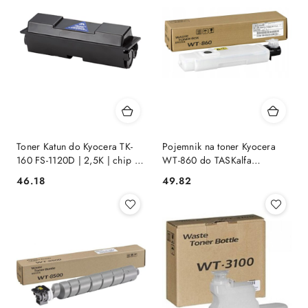
Toner Katun do Kyocera TK-
Pojemnik na toner Kyocera
160 FS-1120D | 2,5K | chip |
WT-860 do TASKalfa
black Performance
3500i/4500i/4550ci/5500i/555
Cena:
Cena:
46.18
49.82
190