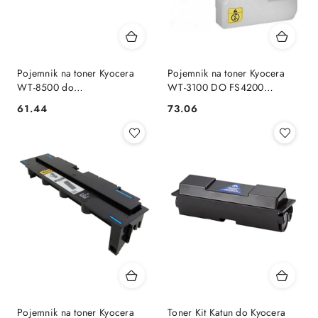
Pojemnik na toner Kyocera
Pojemnik na toner Kyocera
WT-8500 do
WT-3100 DO FS4200
TASKalfa2552ci/3252ci/4052ci/5052ci/6052ci
302LV93020
Cena:
Cena:
61.44
73.06
Pojemnik na toner Kyocera
Toner Kit Katun do Kyocera