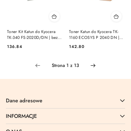
Toner Kit Katun do Kyocera
Toner Katun do Kyocera TK-
TK-340 FS-2020D/DN | bez
1160 ECOSYS P 2040 DN |
chip | black Performance
7,2K | Access
Cena:
Cena:
136.84
142.80
Dane adresowe
INFORMACJE