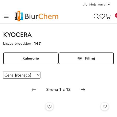
Moje konto
Przejdź do treści głównej
Przejdź do wyszukiwarki
Przejdź do moje konto
Przejdź do menu głównego
Przejdź do stopki
KYOCERA
Liczba produktów:
147
Kategorie
Filtruj
Zastosowano
Sortuj
według
sortowanie:
Cena
(rosnąco).