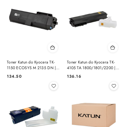
Toner Katun do Kyocera TK-
Toner Katun do Kyocera TK-
1150 ECOSYS M 2135 DN |
4105 TA 1800/1801/2200 |
3K| Performance
Black Performance
Cena:
Cena:
134.50
136.16