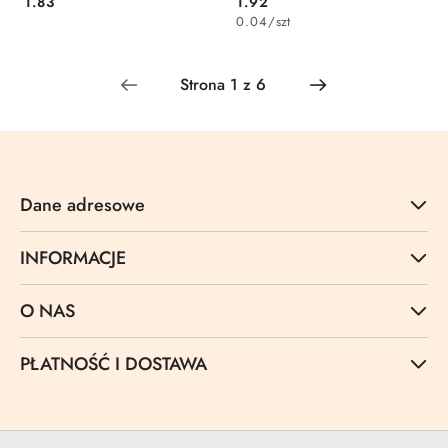
Cena:
Cena:
1.83
1.92
0.04
/
szt
Dane adresowe
INFORMACJE
O NAS
PŁATNOŚĆ I DOSTAWA