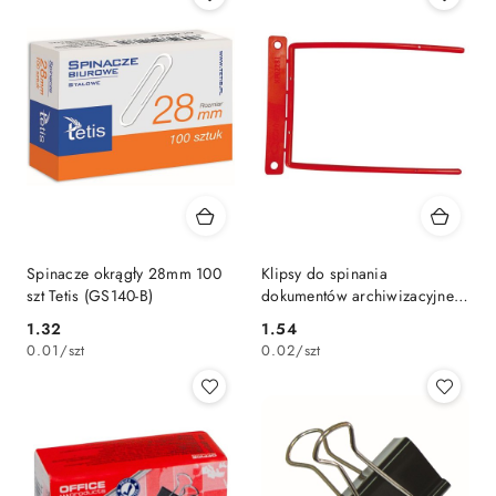
Spinacze okrągły 28mm 100
Klipsy do spinania
szt Tetis (GS140-B)
dokumentów archiwizacyjne
D-Clip metalowo-plastikowy
Cena:
Cena:
1.32
1.54
100 szt Q-Connect (KF02281)
0.01
/
szt
0.02
/
szt