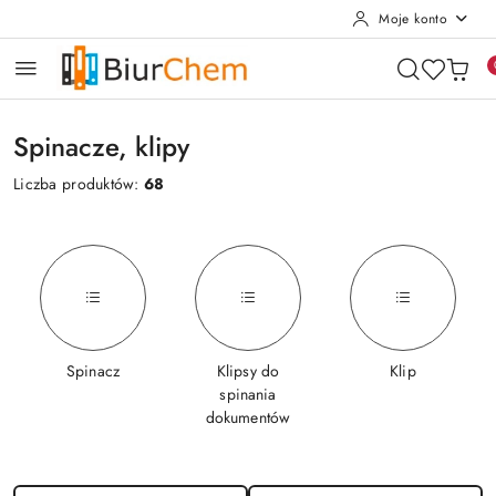
Moje konto
Przejdź do treści głównej
Przejdź do wyszukiwarki
Przejdź do moje konto
Przejdź do menu głównego
Przejdź do stopki
Spinacze, klipy
Liczba produktów:
68
Spinacz
Klipsy do
Klip
spinania
dokumentów