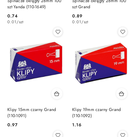
Spinacze okrągły 28mm 100
Spinacze okrągły 28mm 100
szt Yanda (110-1649)
szt Grand
Cena:
Cena:
0.74
0.89
0.01
/
szt
0.01
/
szt
Klipy 15mm czarny Grand
Klipy 19mm czarny Grand
(110-1091)
(110-1092)
Cena:
Cena:
0.97
1.16