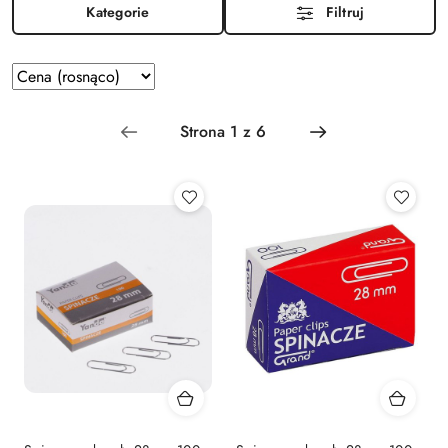
Kategorie
Filtruj
Zastosowano
Sortuj
według
sortowanie:
Cena
(rosnąco).