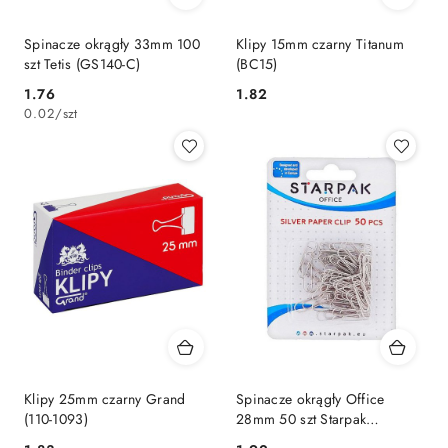
Spinacze okrągły 33mm 100
Klipy 15mm czarny Titanum
szt Tetis (GS140-C)
(BC15)
Cena:
Cena:
1.76
1.82
0.02
/
szt
Klipy 25mm czarny Grand
Spinacze okrągły Office
(110-1093)
28mm 50 szt Starpak
(149877)