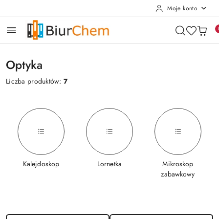
Moje konto
Przejdź do treści głównej
Przejdź do wyszukiwarki
Przejdź do moje konto
Przejdź do menu głównego
Przejdź do stopki
Optyka
Liczba produktów:
7
Kalejdoskop
Lornetka
Mikroskop
zabawkowy