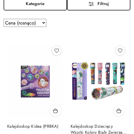
Kategorie
Filtruj
Zastosowano
Sortuj
według
sortowanie:
Cena
(rosnąco).
Kalejdoskop Kidea (PRBKA)
Kalejdoskop Dziecięcy
Wzorki Kolory Biały Zwierzęta