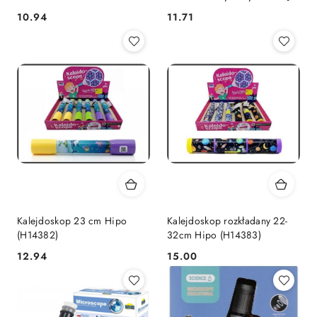
Best Way (19975)
Cena:
Cena:
10.94
11.71
Kalejdoskop 23 cm Hipo
Kalejdoskop rozkładany 22-
(H14382)
32cm Hipo (H14383)
Cena:
Cena:
12.94
15.00