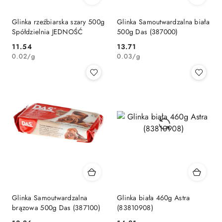
Glinka rzeźbiarska szary 500g
Glinka Samoutwardzalna biała
Spółdzielnia JEDNOŚĆ
500g Das (387000)
Cena:
Cena:
11.54
13.71
0.02
/
g
0.03
/
g
Glinka Samoutwardzalna
Glinka biała 460g Astra
brązowa 500g Das (387100)
(83810908)