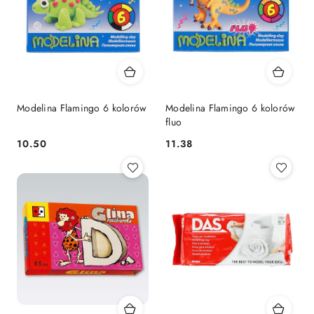
Modelina Flamingo 6 kolorów
Modelina Flamingo 6 kolorów
fluo
Cena:
Cena:
10.50
11.38