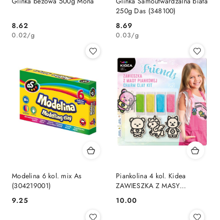
Glinka beżowa 500g Mona
Glinka Samoutwardzalna biała
250g Das (348100)
Cena:
Cena:
8.62
8.69
0.02
/
g
0.03
/
g
Modelina 6 kol. mix As
Piankolina 4 kol. Kidea
(304219001)
ZAWIESZKA Z MASY
PIANKOWEJ FRIENDS mix
Cena:
Cena:
9.25
10.00
Derform (ZMPFKA)