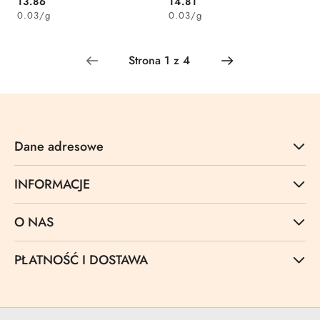
Cena:
Cena:
13.86
14.81
0.03
/
g
0.03
/
g
Dane adresowe
INFORMACJE
O NAS
PŁATNOŚĆ I DOSTAWA