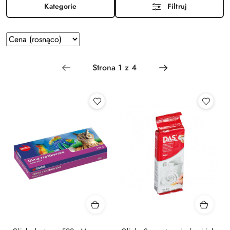
Kategorie
Filtruj
Zastosowano
Sortuj
według
sortowanie:
Cena
(rosnąco).