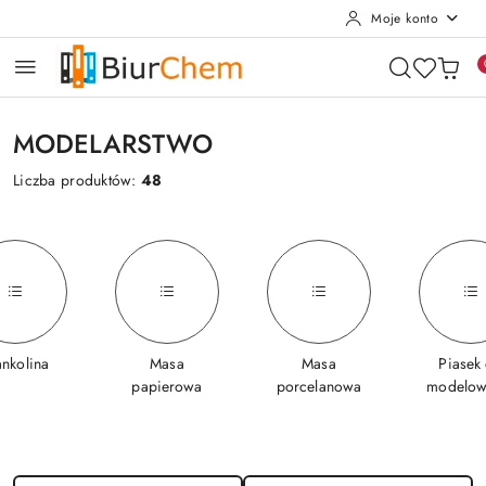
Moje konto
Przejdź do treści głównej
Przejdź do wyszukiwarki
Przejdź do moje konto
Przejdź do menu głównego
Przejdź do stopki
MODELARSTWO
Liczba produktów:
48
ankolina
Masa
Masa
Piasek
papierowa
porcelanowa
modelow