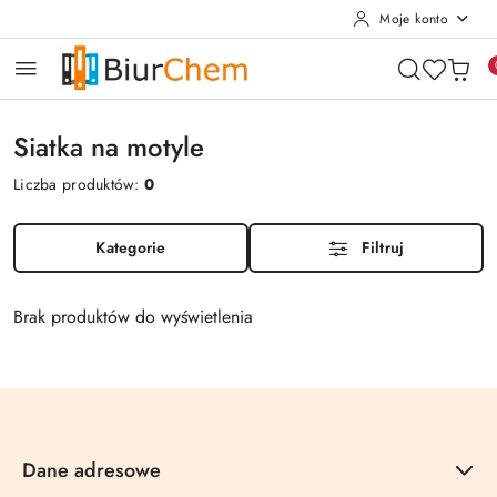
Moje konto
Przejdź do treści głównej
Przejdź do wyszukiwarki
Przejdź do moje konto
Przejdź do menu głównego
Przejdź do stopki
Siatka na motyle
Liczba produktów:
0
Kategorie
Filtruj
Brak produktów do wyświetlenia
Dane adresowe