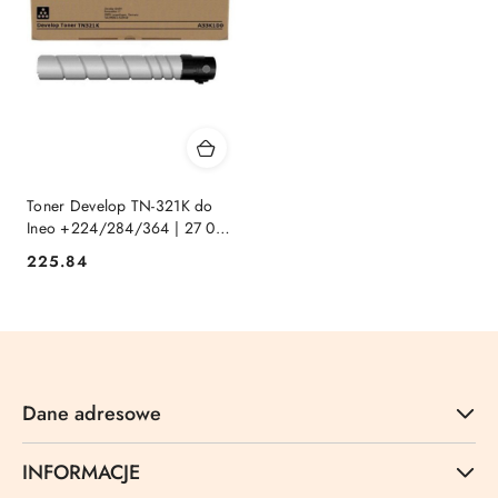
Toner Develop TN-321K do
Ineo +224/284/364 | 27 000
str. | black
Cena:
225.84
Dane adresowe
INFORMACJE