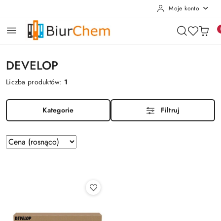
Moje konto
Przejdź do treści głównej
Przejdź do wyszukiwarki
Przejdź do moje konto
Przejdź do menu głównego
Przejdź do stopki
DEVELOP
Liczba produktów:
1
Kategorie
Filtruj
Zastosowano
Sortuj
według
sortowanie:
Cena
(rosnąco).