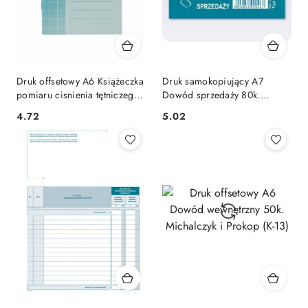
Druk offsetowy A6 Książeczka
Druk samokopiujący A7
pomiaru cisnienia tętniczego
Dowód sprzedaży 80k.
Michalczyk i Prokop (M-910-5)
Michalczyk i Prokop (260-9)
Cena:
Cena:
4.72
5.02