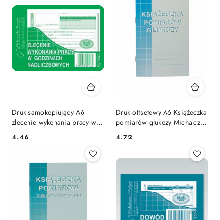
Druk samokopiujący A6
Druk offsetowy A6 Książeczka
zlecenie wykonania pracy w
pomiarów glukozy Michalczyk
godzinach nadliczbowych
i Prokop (M-915-3)
Cena:
Cena:
4.46
4.72
40k. Michalczyk i Prokop
(529-5)