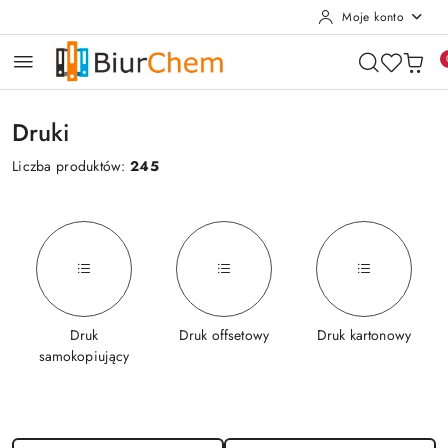
Moje konto
Przejdź do treści głównej
Przejdź do wyszukiwarki
Przejdź do moje konto
Przejdź do menu głównego
Przejdź do stopki
Druki
Liczba produktów:
245
Druk
Druk offsetowy
Druk kartonowy
samokopiujący