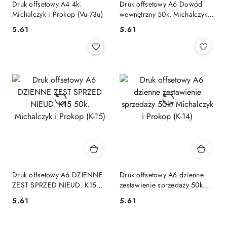
Druk offsetowy A4 4k.
Druk offsetowy A6 Dowód
Michalczyk i Prokop (Vu-73u)
wewnętrzny 50k. Michalczyk i
Prokop (K-13)
Cena:
Cena:
5.61
5.61
Druk offsetowy A6 DZIENNE
Druk offsetowy A6 dzienne
ZEST SPRZED NIEUD. K15
zestawienie sprzedaży 50k.
50k. Michalczyk i Prokop (K-
Michalczyk i Prokop (K-14)
Cena:
Cena:
5.61
5.61
15)