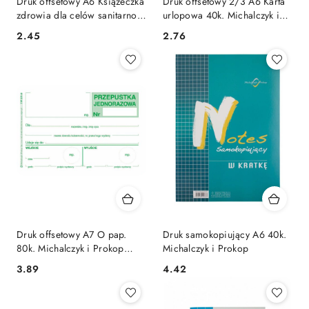
Druk offsetowy A6 Książeczka
Druk offsetowy 2/3 A6 Karta
zdrowia dla celów sanitarno-
urlopowa 40k. Michalczyk i
epidemiologicznych 8k.
Prokop (507-6)
Cena:
Cena:
2.45
2.76
Michalczyk i Prokop (530-5)
Druk offsetowy A7 O pap.
Druk samokopiujący A6 40k.
80k. Michalczyk i Prokop
Michalczyk i Prokop
(571-9)
Cena:
Cena:
3.89
4.42