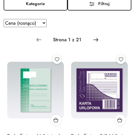
Kategorie
Filtruj
Zastosowano
Sortuj
według
sortowanie:
Cena
(rosnąco).