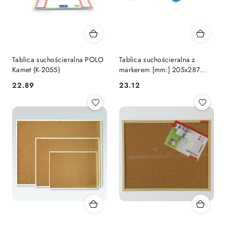
Tablica suchościeralna POLO
Tablica suchościeralna z
Kamet (K-2055)
markerem [mm:] 205x287
Keyroad (KR971418)
Cena:
Cena:
22.89
23.12