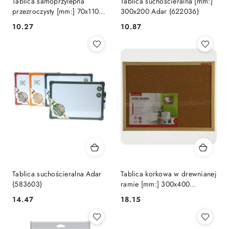
Tablica samoprzylepna
Tablica suchościeralna [mm:]
przezroczysty [mm:] 70x110
300x200 Adar (622036)
Panta Plast
Cena:
Cena:
10.27
10.87
Tablica suchościeralna Adar
Tablica korkowa w drewnianej
(583603)
ramie [mm:] 300x400
Memoboards (TC34)
Cena:
Cena:
14.47
18.15