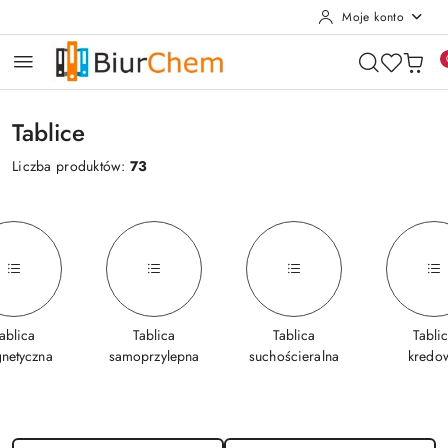
Moje konto
Przejdź do treści głównej
Przejdź do wyszukiwarki
Przejdź do moje konto
Przejdź do menu głównego
Przejdź do stopki
Tablice
Liczba produktów:
73
ablica
Tablica
Tablica
Tabli
netyczna
samoprzylepna
suchościeralna
kredo