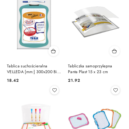
Tablica suchościeralna
Tabliczka samoprzylepna
VELLEDA [mm:] 300x200 Bic
Panta Plast 15 x 23 cm
Kids (841362)
Cena:
Cena:
18.42
21.92