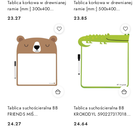
Tablica korkowa w drewnianej
Tablica korkowa w drewnianej
ramie [mm:] 300x400
ramie [mm:] 500x400
Wielkor
Memoboards (TC54)
Cena:
Cena:
23.27
23.85
Tablica suchościeralna BB
Tablica suchościeralna BB
FRIENDS MIŚ
KROKODYL 590227317018
5902277331687 [mm:]
Interdruk (TABSBBCRO)
Cena:
Cena:
24.27
24.64
280x370 Interdruk