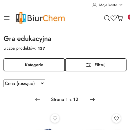
Moje konto
Przejdź do treści głównej
Przejdź do wyszukiwarki
Przejdź do moje konto
Przejdź do menu głównego
Przejdź do stopki
Gra edukacyjna
Liczba produktów:
137
Kategorie
Filtruj
Zastosowano
Sortuj
według
sortowanie:
Cena
(rosnąco).