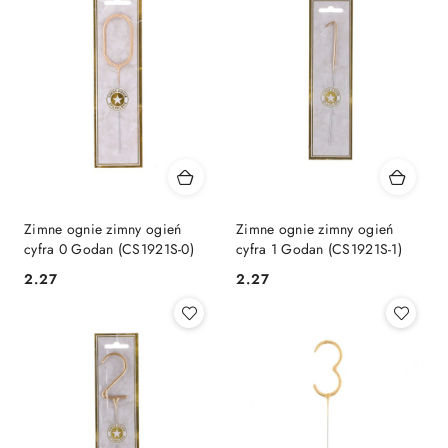
Zimne ognie zimny ogień
Zimne ognie zimny ogień
cyfra 0 Godan (CS1921S-0)
cyfra 1 Godan (CS1921S-1)
Cena:
Cena:
2.27
2.27