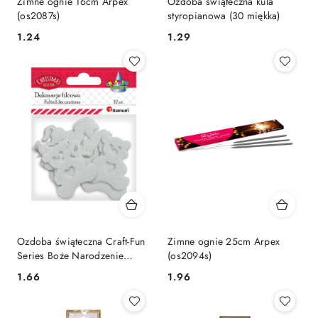
Zimne ognie 16cm Arpex
Ozdoba świąteczna kula
(os2087s)
styropianowa (30 miękka)
Cena:
Cena:
1.24
1.29
Ozdoba świąteczna Craft-Fun
Zimne ognie 25cm Arpex
Series Boże Narodzenie
(os2094s)
Titanum
Cena:
Cena:
1.66
1.96