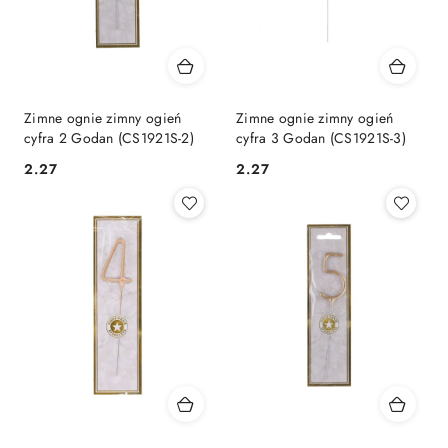
Zimne ognie zimny ogień
Zimne ognie zimny ogień
cyfra 2 Godan (CS1921S-2)
cyfra 3 Godan (CS1921S-3)
Cena:
Cena:
2.27
2.27