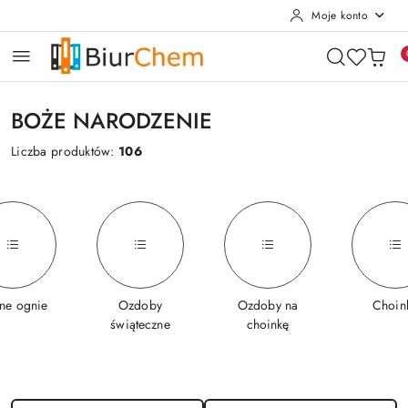
Moje konto
Przejdź do treści głównej
Przejdź do wyszukiwarki
Przejdź do moje konto
Przejdź do menu głównego
Przejdź do stopki
BOŻE NARODZENIE
Liczba produktów:
106
ne ognie
Ozdoby
Ozdoby na
Choin
świąteczne
choinkę