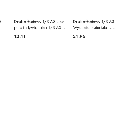
DO KOSZYKA
DO KOSZYKA
O
Druk offsetowy 1/3 A3 Lista
Druk offsetowy 1/3 A3
płac indywidualna 1/3 A3,
Wydanie materiału na
50 kartek 5903242102936
zewnątrz 1/3 A3 80k.
12.11
21.95
Cena:
Cena:
Michalczyk i Prokop (P05-
Michalczyk i Prokop (361-2)
M)