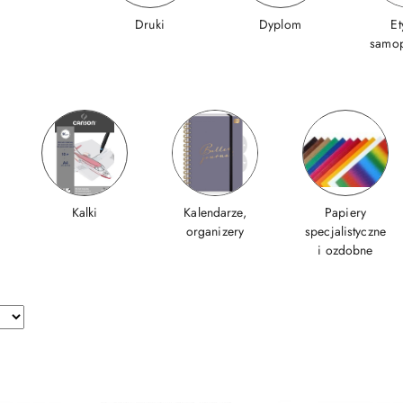
Druki
Dyplom
Et
samop
Kalki
Kalendarze,
Papiery
organizery
specjalistyczne
i ozdobne