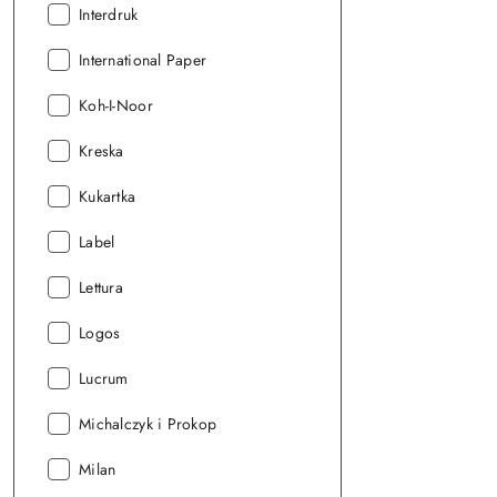
Producent:
Interdruk
Producent:
International Paper
Producent:
Koh-I-Noor
Producent:
Kreska
Producent:
Kukartka
Producent:
Label
Producent:
Lettura
Producent:
Logos
Producent:
Lucrum
Producent:
Michalczyk i Prokop
Producent:
Milan