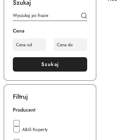
Szukaj
Cena:
Cena
Szukaj
Filtruj
Producent
Producent:
Producent:
A&G Koperty