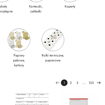
ykiety
Karteczki,
Koperty
rzylepne
zakładki
Papiery
Rolki termiczne,
pakowe,
papierowe
kartony
...
1
2
3
153