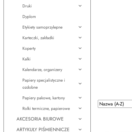
Druki
Dyplom
Etykiety samoprzylepne
Karteczki, zakładki
Koperty
Kalki
Kalendarze, organizery
Papiery specjalistyczne i
ozdobne
Papiery pakowe, kartony
Zastosowano sortowanie: Nazwa (A-Z).
Sortuj
Rolki termiczne, papierowe
według
AKCESORIA BIUROWE
ARTYKUŁY PIŚMIENNICZE