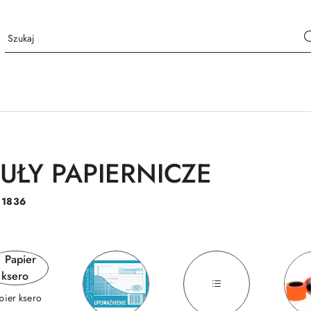
UŁY PAPIERNICZE
:
1836
pier ksero