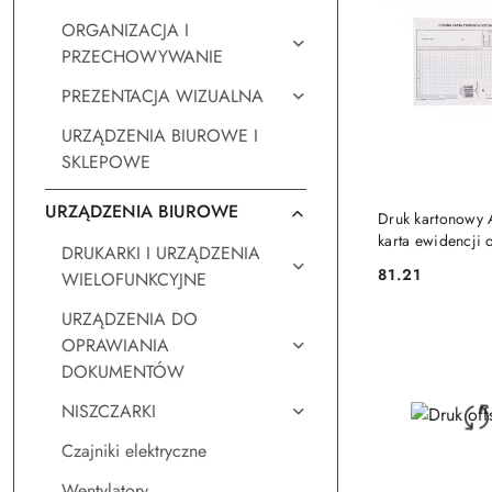
ORGANIZACJA I
PRZECHOWYWANIE
PREZENTACJA WIZUALNA
URZĄDZENIA BIUROWE I
SKLEPOWE
URZĄDZENIA BIUROWE
DO KO
Druk kartonowy
karta ewidencji
DRUKARKI I URZĄDZENIA
w pracy Stolgraf
81.21
WIELOFUNKCYJNE
Cena:
URZĄDZENIA DO
OPRAWIANIA
DOKUMENTÓW
NISZCZARKI
Czajniki elektryczne
Wentylatory