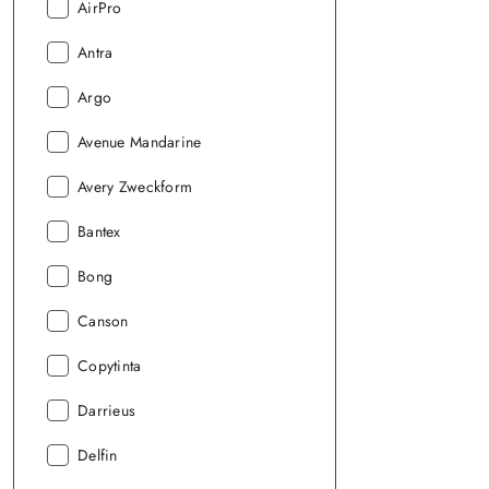
Producent:
AirPro
Producent:
Antra
Producent:
Argo
Producent:
Avenue Mandarine
Producent:
Avery Zweckform
Producent:
Bantex
Producent:
Bong
Producent:
Canson
Producent:
Copytinta
Producent:
Darrieus
Producent:
Delfin