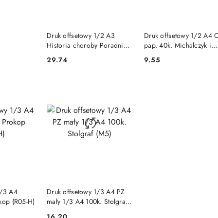
SZYKA
DO KOSZYKA
DO KOSZYKA
Druk offsetowy 1/2 A3
Druk offsetowy 1/2 A4 
Historia choroby Poradni
pap. 40k. Michalczyk i
100k. Stolgraf (Z3)
Prokop (531-0)
29.74
9.55
Cena:
Cena:
SZYKA
DO KOSZYKA
1/3 A4
Druk offsetowy 1/3 A4 PZ
okop (R05-H)
mały 1/3 A4 100k. Stolgraf
(M5)
16.20