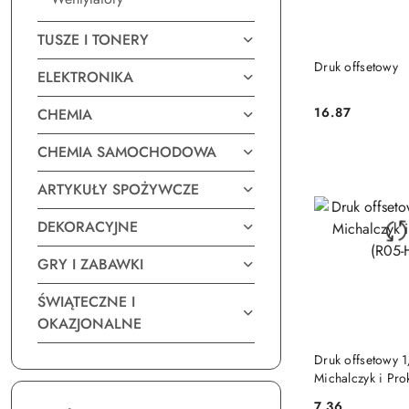
TUSZE I TONERY
DO KO
Druk offsetowy
ELEKTRONIKA
16.87
CHEMIA
Cena:
CHEMIA SAMOCHODOWA
ARTYKUŁY SPOŻYWCZE
DEKORACYJNE
GRY I ZABAWKI
ŚWIĄTECZNE I
OKAZJONALNE
DO KO
Druk offsetowy 
Michalczyk i Pr
7.36