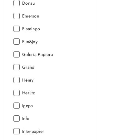
Producent:
Donau
Producent:
Emerson
Producent:
Flamingo
Producent:
Fun&Joy
Producent:
Galeria Papieru
Producent:
Grand
Producent:
Henry
Producent:
Herlitz
Producent:
Igepa
Producent:
Info
Producent:
Inter-papier