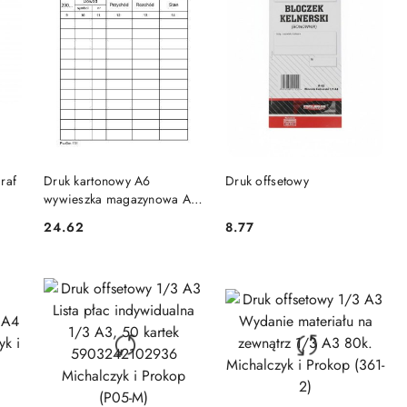
DO KOSZYKA
DO KOSZYKA
raf
Druk kartonowy A6
Druk offsetowy
wywieszka magazynowa A6
Stolgraf (M25)
24.62
8.77
Cena:
Cena: