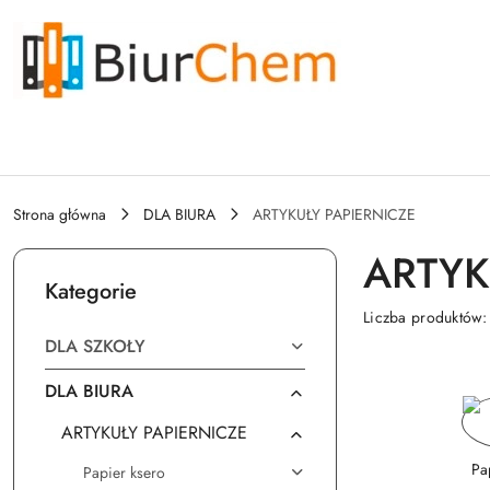
Przejdź do treści głównej
Przejdź do wyszukiwarki
Przejdź do moje konto
Przejdź do menu głównego
Przejdź do stopki
Strona główna
DLA BIURA
ARTYKUŁY PAPIERNICZE
ARTYK
Kategorie
Liczba produktów
DLA SZKOŁY
DLA BIURA
ARTYKUŁY PAPIERNICZE
Pa
Papier ksero