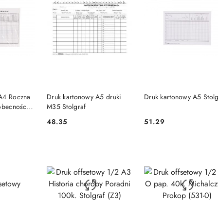
SZYKA
DO KOSZYKA
DO KOSZYKA
 A4 Roczna
Druk kartonowy A5 druki
Druk kartonowy A5 Stolg
 obecności
M35 Stolgraf
 (k52)
48.35
51.29
Cena:
Cena: