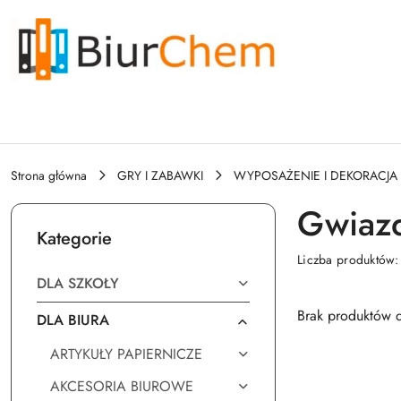
Przejdź do treści głównej
Przejdź do wyszukiwarki
Przejdź do moje konto
Przejdź do menu głównego
Przejdź do stopki
Strona główna
GRY I ZABAWKI
WYPOSAŻENIE I DEKORACJA
Gwiaz
Kategorie
Liczba produktów
DLA SZKOŁY
Brak produktów d
DLA BIURA
ARTYKUŁY PAPIERNICZE
AKCESORIA BIUROWE