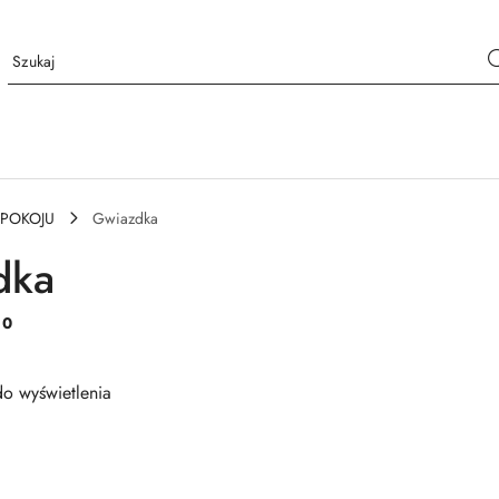
 POKOJU
Gwiazdka
dka
:
0
o wyświetlenia