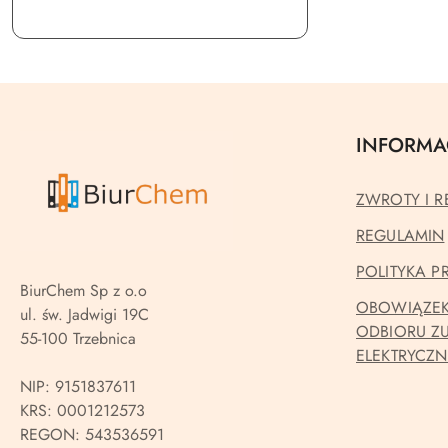
INFORMA
ZWROTY I R
REGULAMIN
POLITYKA 
BiurChem Sp z o.o
OBOWIĄZEK
ul. św. Jadwigi 19C
ODBIORU Z
55-100 Trzebnica
ELEKTRYCZ
NIP: 9151837611
KRS: 0001212573
REGON: 543536591