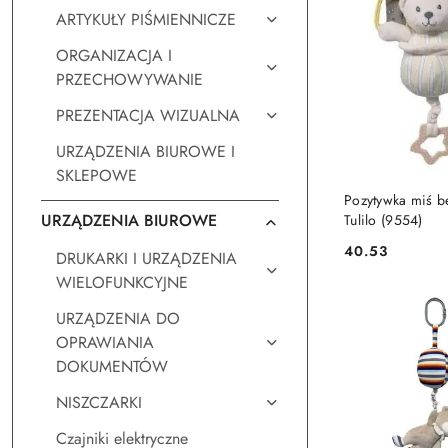
ARTYKUŁY PIŚMIENNICZE
ORGANIZACJA I
PRZECHOWYWANIE
PREZENTACJA WIZUALNA
URZĄDZENIA BIUROWE I
SKLEPOWE
DO KO
Pozytywka miś 
URZĄDZENIA BIUROWE
Tulilo (9554)
40.53
DRUKARKI I URZĄDZENIA
Cena:
WIELOFUNKCYJNE
URZĄDZENIA DO
OPRAWIANIA
DOKUMENTÓW
NISZCZARKI
Czajniki elektryczne