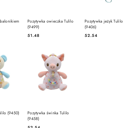
SZYKA
DO KOSZYKA
DO KOSZYKA
 balonikiem
Pozytywka owieczka Tulilo
Pozytywka jeżyk Tulilo
(9499)
(9406)
51.48
52.54
Cena:
Cena:
SZYKA
DO KOSZYKA
lilo (9450)
Pozytywka świnka Tulilo
(9458)
52.54