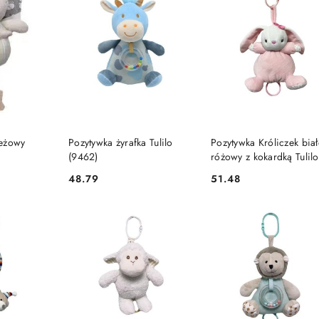
SZYKA
DO KOSZYKA
DO KOSZYKA
beżowy
Pozytywka żyrafka Tulilo
Pozytywka Króliczek biał
(9462)
różowy z kokardką Tulilo
(9319)
48.79
51.48
Cena:
Cena: