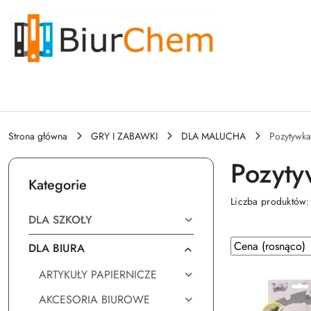
Przejdź do treści głównej
Przejdź do wyszukiwarki
Przejdź do moje konto
Przejdź do menu głównego
Przejdź do stopki
Strona główna
GRY I ZABAWKI
DLA MALUCHA
Pozytywka
Pozyty
Kategorie
Liczba produktów
DLA SZKOŁY
Zastosowano
Sortuj
DLA BIURA
według
sortowanie:
ARTYKUŁY PAPIERNICZE
Cena
(rosnąco).
AKCESORIA BIUROWE