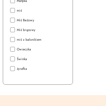
Seria:
Małpka
Seria:
miś
Seria:
Miś Beżowy
Seria:
Miś brązowy
Seria:
miś z balonikiem
Seria:
Owieczka
Seria:
Świnka
Seria:
żyrafka