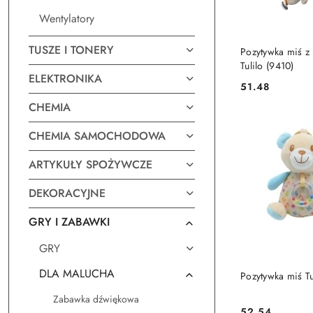
Wentylatory
DO KO
TUSZE I TONERY
Pozytywka miś z
Tulilo (9410)
ELEKTRONIKA
51.48
Cena:
CHEMIA
CHEMIA SAMOCHODOWA
ARTYKUŁY SPOŻYWCZE
DEKORACYJNE
GRY I ZABAWKI
GRY
DO KO
DLA MALUCHA
Pozytywka miś Tu
Zabawka dźwiękowa
52.54