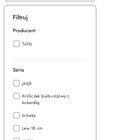
Filtruj
Producent
Producent:
Tulilo
Seria
Seria:
jeżyk
Seria:
Króliczek biało-różowy z
kokardką
Seria:
krówka
Seria:
Lew 18 cm