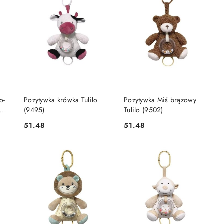
DO KOSZYKA
DO KOSZYKA
o-
Pozytywka krówka Tulilo
Pozytywka Miś brązowy
(9495)
Tulilo (9502)
51.48
51.48
Cena:
Cena: