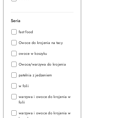
Seria
Seria:
fast food
Seria:
Owoce do krojenia na tacy
Seria:
owoce w koszyku
Seria:
Owoce/warzywa do krojenia
Seria:
patelnia z jedzeniem
Seria:
w folii
Seria:
warzywa i owoce do krojenia w
folii
Seria:
warzywa i owoce do krojenia w