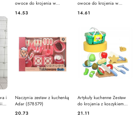
owoce do krojenia w
owoce do krojenia w
)
koszyku Dromader (130-
koszyku Dromader (130-
14.53
14.61
Cena:
Cena:
1364757)
1364756)
DO KOSZYKA
DO KOSZYKA
wa i
Naczynia zestaw z kuchenką
Artykuły kuchenne Zestaw
ii
Adar (578579)
do krojenia z koszykiem
)
Artyk (170522)
20.73
21.11
Cena:
Cena: