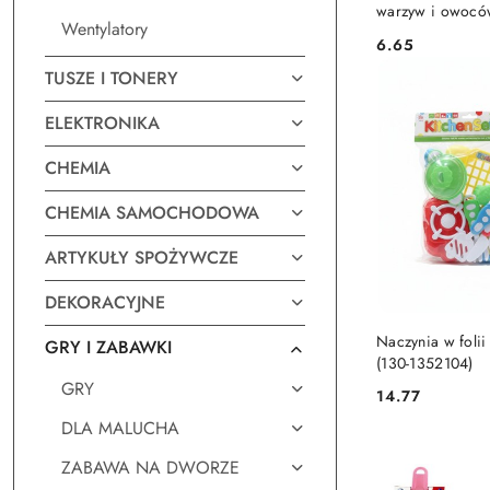
warzyw i owoców
Wentylatory
Adar (232808)
6.65
Cena:
TUSZE I TONERY
ELEKTRONIKA
CHEMIA
CHEMIA SAMOCHODOWA
ARTYKUŁY SPOŻYWCZE
DEKORACYJNE
DO KO
Naczynia w foli
GRY I ZABAWKI
(130-1352104)
GRY
14.77
Cena:
DLA MALUCHA
ZABAWA NA DWORZE