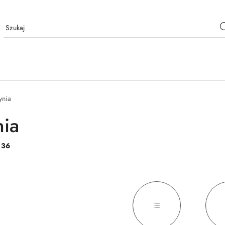
ynia
ia
:
36