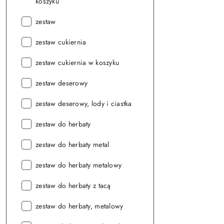
koszyku
Seria:
zestaw
Seria:
zestaw cukiernia
Seria:
zestaw cukiernia w koszyku
Seria:
zestaw deserowy
Seria:
zestaw deserowy, lody i ciastka
Seria:
zestaw do herbaty
Seria:
zestaw do herbaty metal
Seria:
zestaw do herbaty metalowy
Seria:
zestaw do herbaty z tacą
Seria:
zestaw do herbaty, metalowy