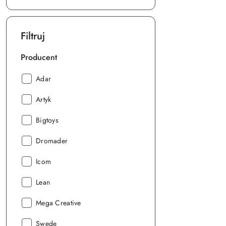
Filtruj
Producent
Producent:
Adar
Producent:
Artyk
Producent:
Bigtoys
Producent:
Dromader
Producent:
Icom
Producent:
Lean
Producent:
Mega Creative
Producent:
Swede