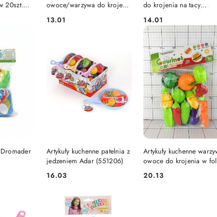
 20szt.
owoce/warzywa do krojenia
do krojenia na tacy
Mega Creative (544159)
Dromader (130-1355115
13.01
14.01
Cena:
Cena:
SZYKA
DO KOSZYKA
DO KOSZYKA
i Dromader
Artykuły kuchenne patelnia z
Artykuły kuchenne warzy
jedzeniem Adar (551206)
owoce do krojenia w fol
Dromader (130-1364368
16.03
20.13
Cena:
Cena: