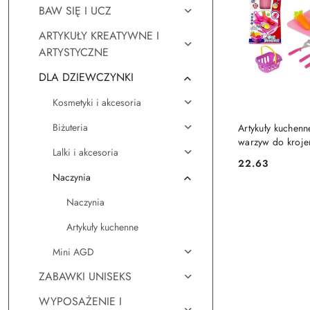
BAW SIĘ I UCZ
ARTYKUŁY KREATYWNE I
ARTYSTYCZNE
DLA DZIEWCZYNKI
Kosmetyki i akcesoria
DO KO
Biżuteria
Artykuły kuchenn
warzyw do kroje
Lalki i akcesoria
elastyczną deską
22.63
Cena:
(603318)
Naczynia
Naczynia
Artykuły kuchenne
Mini AGD
ZABAWKI UNISEKS
WYPOSAŻENIE I