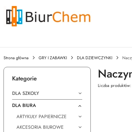
Przejdź do treści głównej
Przejdź do wyszukiwarki
Przejdź do moje konto
Przejdź do menu głównego
Przejdź do stopki
Strona główna
GRY I ZABAWKI
DLA DZIEWCZYNKI
Nacz
Naczyn
Kategorie
Liczba produktów
DLA SZKOŁY
DLA BIURA
ARTYKUŁY PAPIERNICZE
AKCESORIA BIUROWE