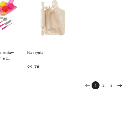
SZYKA
DO KOSZYKA
e zestaw
Naczynia
nia z
 Adar
22.78
Cena:
1
2
3