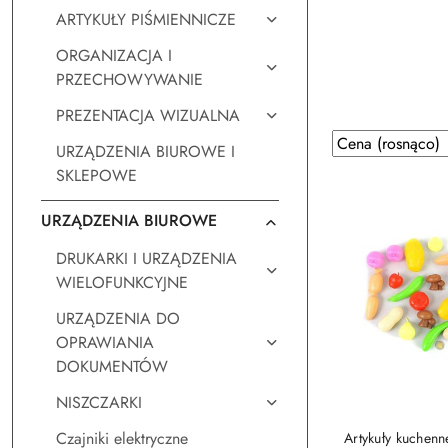
ARTYKUŁY PIŚMIENNICZE
ORGANIZACJA I
PRZECHOWYWANIE
PREZENTACJA WIZUALNA
Zastosowano
Sortuj
URZĄDZENIA BIUROWE I
według
sortowanie:
SKLEPOWE
Cena
(rosnąco).
URZĄDZENIA BIUROWE
DRUKARKI I URZĄDZENIA
WIELOFUNKCYJNE
URZĄDZENIA DO
OPRAWIANIA
DOKUMENTÓW
NISZCZARKI
DO KO
Czajniki elektryczne
Artykuły kuchenn