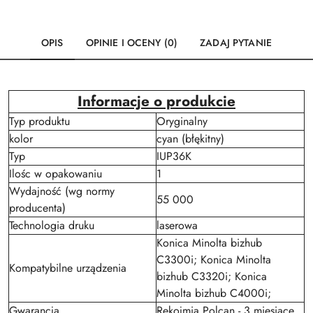
OPIS
OPINIE I OCENY (0)
ZADAJ PYTANIE
Informacje o produkcie
Typ produktu
Oryginalny
kolor
cyan (błękitny)
Typ
IUP36K
Ilośc w opakowaniu
1
Wydajność (wg normy
55 000
producenta)
Technologia druku
laserowa
Konica Minolta bizhub
C3300i; Konica Minolta
Kompatybilne urządzenia
bizhub C3320i; Konica
Minolta bizhub C4000i;
Gwarancja
Rękojmia Polcan - 3 miesiące