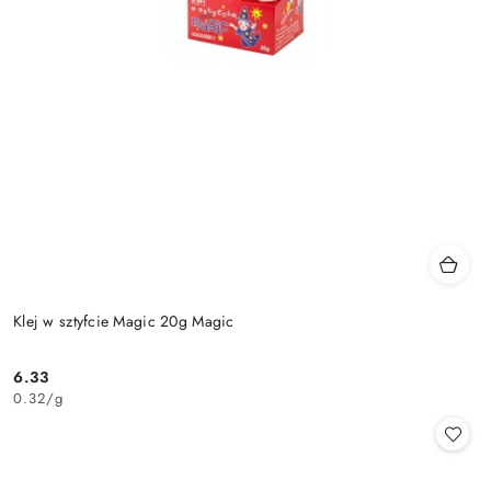
Klej w sztyfcie Magic 20g Magic
6.33
Cena:
0.32
/
g