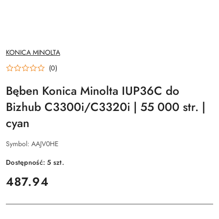
NAZWA
KONICA MINOLTA
PRODUCENTA:
(0)
Bęben Konica Minolta IUP36C do
Bizhub C3300i/C3320i | 55 000 str. |
cyan
Symbol:
AAJV0HE
Dostępność:
5
szt.
cena:
487.94