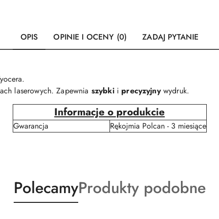
OPIS
OPINIE I OCENY (0)
ZADAJ PYTANIE
yocera.
kach laserowych. Zapewnia
szybki
i
precyzyjny
wydruk.
Informacje o produkcie
Gwarancja
Rękojmia Polcan - 3 miesiące
Produkty
Produkty
Polecamy
Produkty podobne
o
o