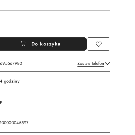
Do koszyka
: 695567980
Zostaw telefon
Wyślij
4 godziny
DF
900000045597