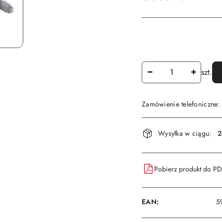
Ilość
szt.
Zamówienie telefoniczne
Dostępność
Wysyłka w ciągu:
2
i
dostawa
Pobierz produkt do P
EAN:
5