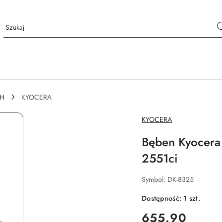
CH
KYOCERA
NAZWA
KYOCERA
PRODUCENTA:
Bęben Kyocera
2551ci
Symbol:
DK-8325
Dostępność:
1
szt.
cena:
655.90