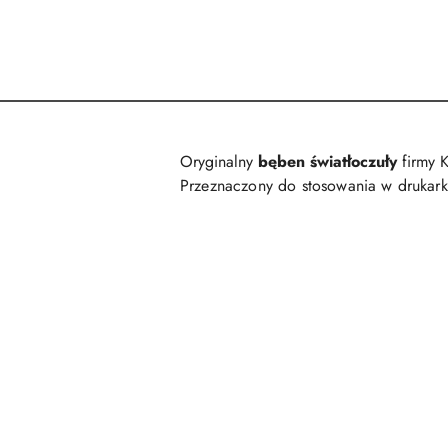
Oryginalny
bęben światłoczuły
firmy K
Przeznaczony do stosowania w drukar
Pomiń karuzelę produktów