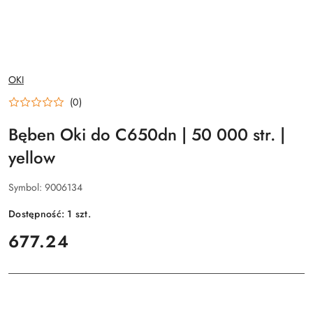
NAZWA
OKI
PRODUCENTA:
(0)
Bęben Oki do C650dn | 50 000 str. |
yellow
Symbol:
9006134
Dostępność:
1
szt.
cena:
677.24