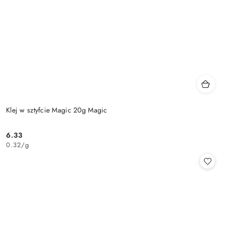
Klej w sztyfcie Magic 20g Magic
6.33
Cena:
0.32
/
g