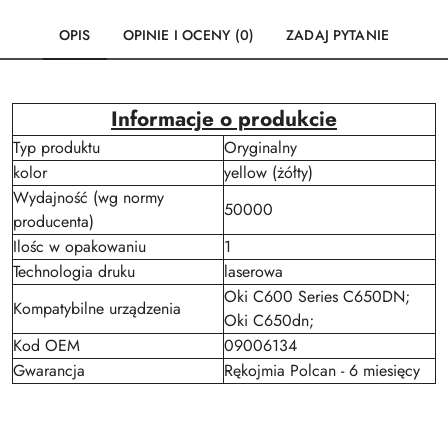
OPIS
OPINIE I OCENY (0)
ZADAJ PYTANIE
Informacje o produkcie
Typ produktu
Oryginalny
kolor
yellow (żółty)
Wydajność (wg normy
50000
producenta)
Ilośc w opakowaniu
1
Technologia druku
laserowa
Oki C600 Series C650DN;
Kompatybilne urządzenia
Oki C650dn;
Kod OEM
09006134
Gwarancja
Rękojmia Polcan - 6 miesięcy