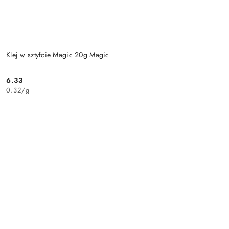
Klej w sztyfcie Magic 20g Magic
6.33
Cena:
0.32
/
g