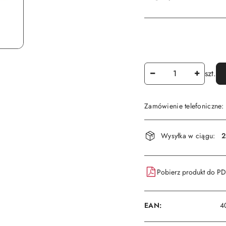
Ilość
szt.
Zamówienie telefoniczne
Dostępność
Wysyłka w ciągu:
2
i
dostawa
Pobierz produkt do P
EAN:
4