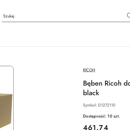
NAZWA
RICOH
PRODUCENTA:
Bęben Ricoh do
black
Symbol:
D1272110
Dostępność:
10
szt.
cena:
461.74