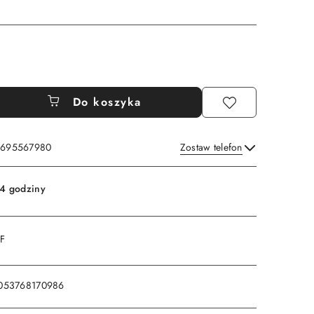
Do koszyka
: 695567980
Zostaw telefon
Wyślij
4 godziny
DF
053768170986