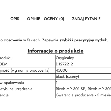
OPIS
OPINIE I OCENY (0)
ZADAJ PYTANIE
do stosowania w faksach. Zapewnia
szybki i precyzyjny
wydruk.
Informacje o produkcie
roduktu
Oryginalny
 OEM
D1272212
jność (wg normy producenta)
45000
black (czarny)
 w opakowaniu
1
tybilne urządzenia
Ricoh MP 301 SP; Ricoh MP 301
ancja
Gwarancja producenta - 6 miesię