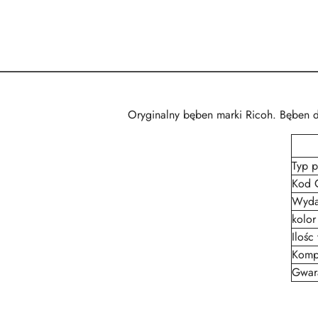
Oryginalny bęben marki Ricoh. Bęben 
Typ p
Kod
Wyda
kolor
Ilośc
Kompa
Gwar