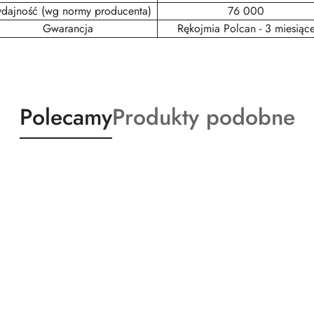
dajność (wg normy producenta)
76 000
Gwarancja
Rękojmia Polcan - 3 miesiąc
Produkty
Produkty
Polecamy
Produkty podobne
o
o
statusie:
statusie: