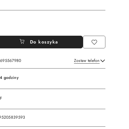
Do koszyka
: 695567980
Zostaw telefon
Wyślij
4 godziny
DF
95205839593