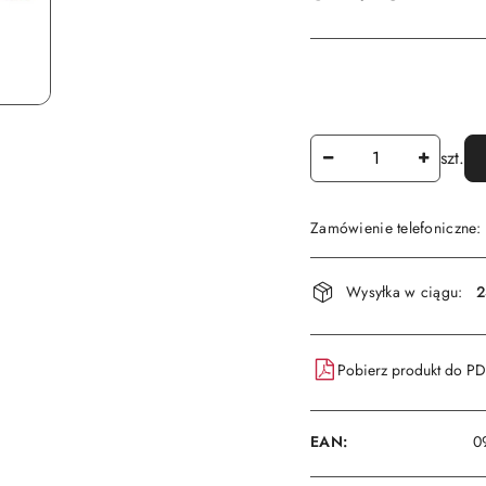
Ilość
szt.
Zamówienie telefoniczne
Dostępność
Wysyłka w ciągu:
2
i
dostawa
Pobierz produkt do P
EAN:
0