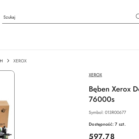
CH
XEROX
NAZWA
XEROX
PRODUCENTA:
Bęben Xerox 
76000s
Symbol:
013R00677
Dostępność:
7
szt.
cena:
597.78