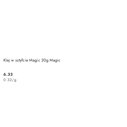
Klej w sztyfcie Magic 20g Magic
6.33
Cena:
0.32
/
g