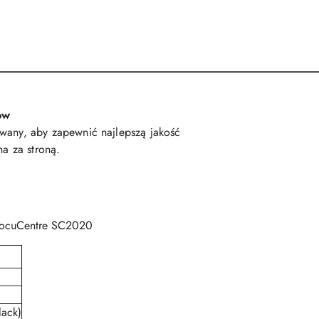
ów
owany, aby zapewnić najlepszą jakość
a za stroną.
 DocuCentre SC2020
lack)