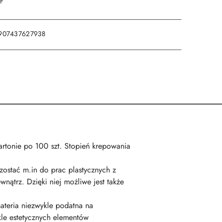
DF
907437627938
rtonie po 100 szt. Stopień krepowania
zostać m.in do prac plastycznych z
ątrz. Dzięki niej możliwe jest także
materia niezwykle podatna na
kle estetycznych elementów