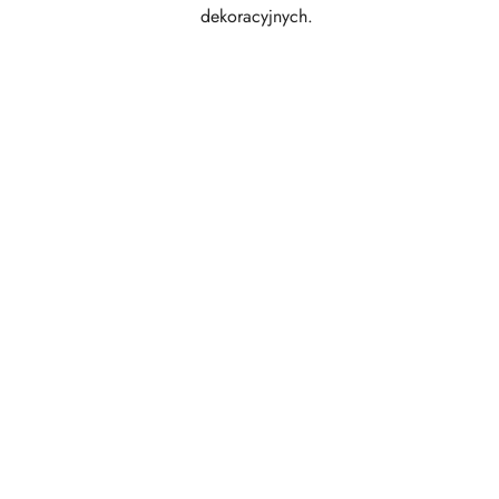
dekoracyjnych.
Pomiń karuzelę produktów