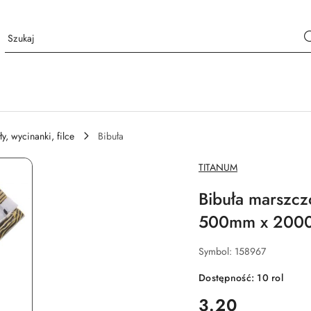
ły, wycinanki, filce
Bibuła
NAZWA
TITANUM
PRODUCENTA:
Bibuła marszcz
500mm x 200
Symbol:
158967
Dostępność:
10
rol
cena:
3.20