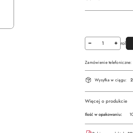
Ilość
rol
Zamówienie telefoniczne
Dostępność
Wysyłka w ciągu:
2
i
dostawa
Więcej o produkcie
Ilość w opakowaniu:
10