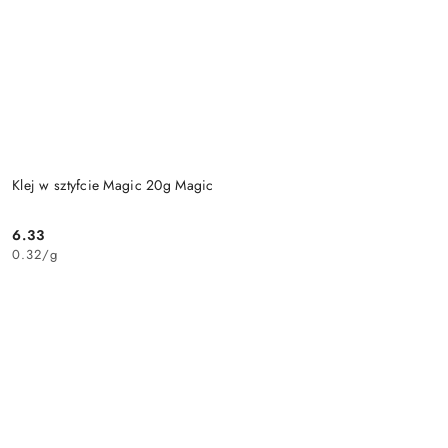
Klej w sztyfcie Magic 20g Magic
6.33
Cena:
0.32
/
g