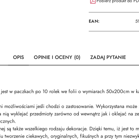
Pobierz produkt do P
EAN:
5
OPIS
OPINIE I OCENY (0)
ZADAJ PYTANIE
 jest w paczkach po 10 rolek we folii o wymiarach 50x200cm w ka
i możliwościami jeśli chodzi o zastosowanie. Wykorzystana może 
ią wyklejać przedmioty zarówno od wewnątrz jak i oklejać na zewn
ycznych.
j są także wszelkiego rodzaju dekoracje. Dzięki temu, iż jest to 
iu tworzenie ciekawych, oryginalnych, fikuśnych a przy tym niezwy