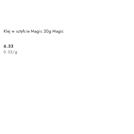
Klej w sztyfcie Magic 20g Magic
6.33
Cena:
0.32
/
g