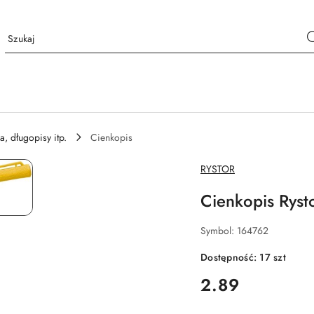
a, długopisy itp.
Cienkopis
NAZWA
RYSTOR
PRODUCENTA:
Cienkopis Ryst
Symbol:
164762
Dostępność:
17
szt
cena:
2.89