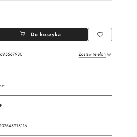
Do koszyka
: 695567980
Zostaw telefon
Wyślij
szt
DF
907548918116