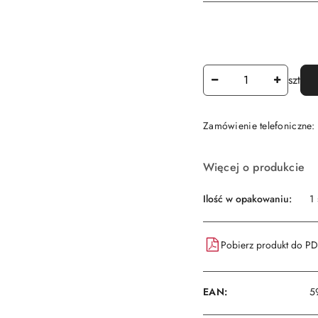
Ilość
szt
Zamówienie telefoniczne
Dostępność
Więcej o produkcie
i
dostawa
Ilość w opakowaniu:
1 
Pobierz produkt do P
EAN:
5