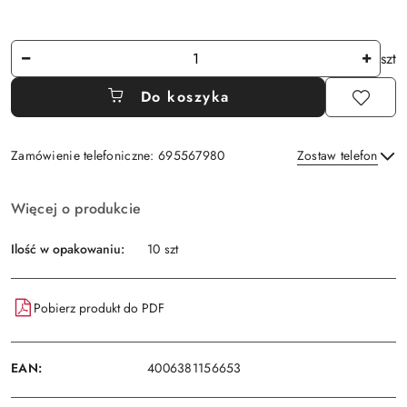
Ilość
szt
Do koszyka
Zamówienie telefoniczne: 695567980
Zostaw telefon
Dostępność
Więcej o produkcie
i
Wyślij
dostawa
Ilość w opakowaniu:
10 szt
Pobierz produkt do PDF
EAN:
4006381156653