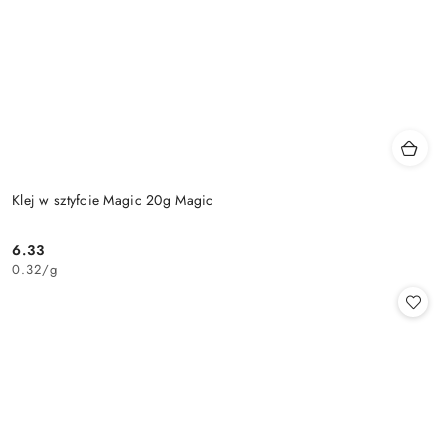
Klej w sztyfcie Magic 20g Magic
6.33
Cena:
0.32
/
g