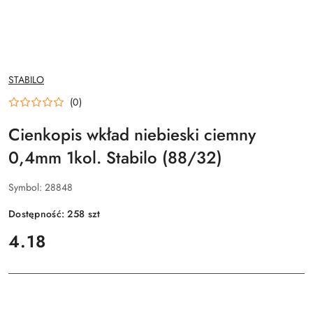
NAZWA
STABILO
PRODUCENTA:
(0)
Cienkopis wkład niebieski ciemny
0,4mm 1kol. Stabilo (88/32)
Symbol:
28848
Dostępność:
258
szt
cena:
4.18