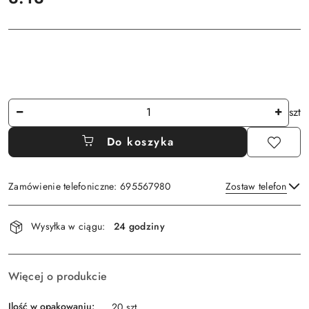
Ilość
szt
Do koszyka
Zamówienie telefoniczne: 695567980
Zostaw telefon
Dostępność
Wysyłka w ciągu:
24 godziny
i
Wyślij
dostawa
Więcej o produkcie
Ilość w opakowaniu:
20 szt