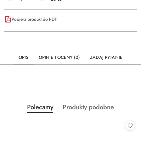
Pobierz produkt do PDF
OPIS
OPINIE I OCENY (0)
ZADAJ PYTANIE
Produkty
Produkty
Polecamy
Produkty podobne
Pomiń karuzelę produktów
o
o
statusie:
statusie: