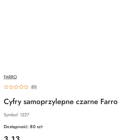
NAZWA
FARRO
PRODUCENTA:
(0)
Cyfry samoprzylepne czarne Farro
Symbol:
1227
Dostępność:
80
szt
cena:
3.13