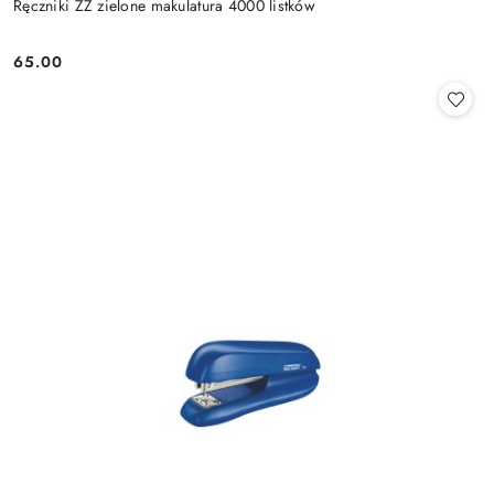
Ręczniki ZZ zielone makulatura 4000 listków
65.00
Cena: