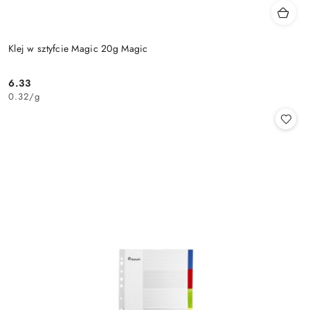
Klej w sztyfcie Magic 20g Magic
6.33
Cena:
0.32
/
g