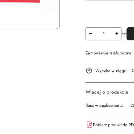
Ilość
szt
Zamówienie telefoniczne
Dostępność
Wysyłka w ciągu:
2
i
dostawa
Więcej o produkcie
Ilość w opakowaniu:
2
Pobierz produkt do P