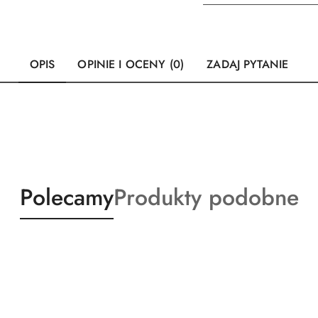
OPIS
OPINIE I OCENY (0)
ZADAJ PYTANIE
Produkty
Produkty
Polecamy
Produkty podobne
o
o
statusie:
statusie: