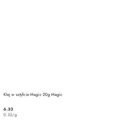
Klej w sztyfcie Magic 20g Magic
6.33
Cena:
0.32
/
g