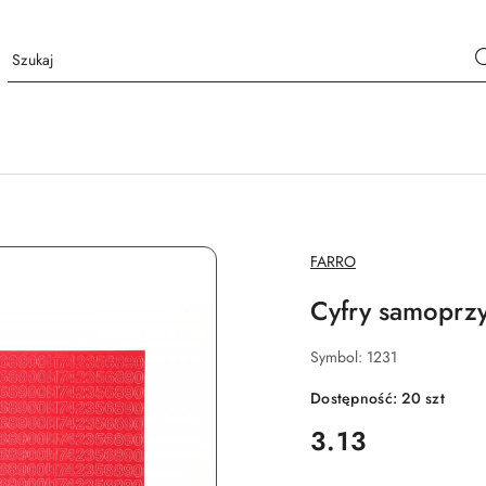
NAZWA
FARRO
PRODUCENTA:
Cyfry samoprz
Symbol:
1231
Dostępność:
20
szt
cena:
3.13