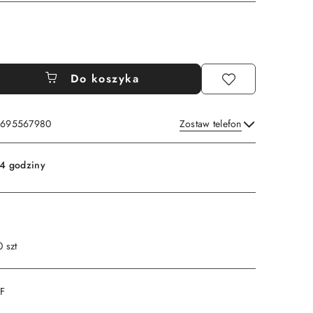
Do koszyka
: 695567980
Zostaw telefon
Wyślij
4 godziny
0 szt
DF