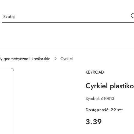
ły geometryczne i kreślarskie
Cyrkiel
NAZWA
KEYROAD
PRODUCENTA:
Cyrkiel plasti
Symbol:
610813
Dostępność:
29
szt
cena:
3.39