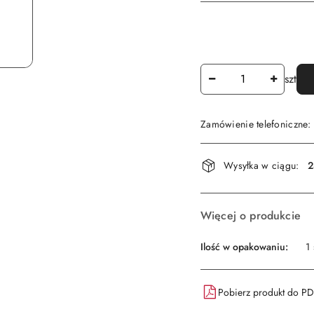
Ilość
szt
Zamówienie telefoniczne
Dostępność
Wysyłka w ciągu:
2
i
dostawa
Więcej o produkcie
Ilość w opakowaniu:
1 
Pobierz produkt do P