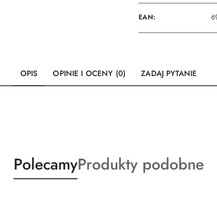
EAN:
6
OPIS
OPINIE I OCENY (0)
ZADAJ PYTANIE
Produkty
Produkty
Polecamy
Produkty podobne
o
o
statusie:
statusie: