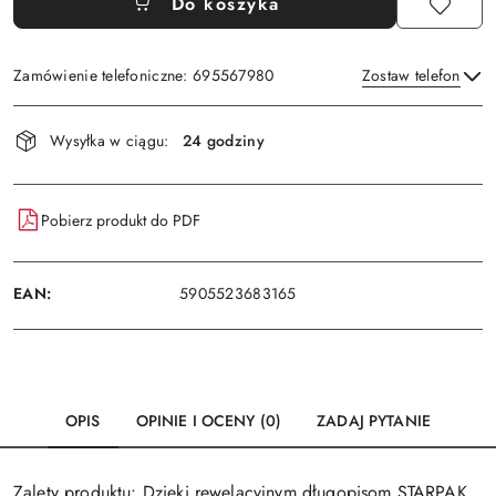
Do koszyka
Zamówienie telefoniczne: 695567980
Zostaw telefon
Dostępność
Wysyłka w ciągu:
24 godziny
i
Wyślij
dostawa
Pobierz produkt do PDF
EAN:
5905523683165
OPIS
OPINIE I OCENY (0)
ZADAJ PYTANIE
Zalety produktu: Dzięki rewelacyjnym długopisom STARPAK