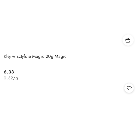
Klej w sztyfcie Magic 20g Magic
6.33
Cena:
0.32
/
g