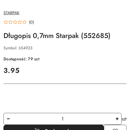
NAZWA
STARPAK
PRODUCENTA:
(0)
Długopis 0,7mm Starpak (552685)
Symbol:
654923
Dostępność:
79
szt
cena:
3.95
Ilość
szt