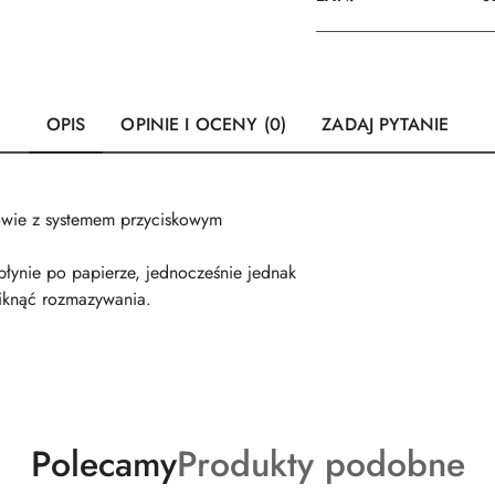
OPIS
OPINIE I OCENY (0)
ZADAJ PYTANIE
owie z systemem przyciskowym
płynie po papierze, jednocześnie jednak
iknąć rozmazywania.
Produkty
Produkty
Polecamy
Produkty podobne