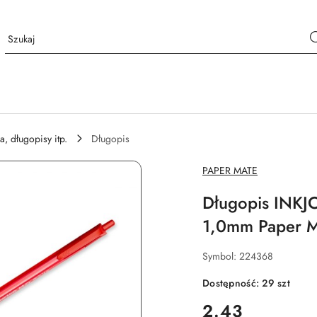
a, długopisy itp.
Długopis
NAZWA
PAPER MATE
PRODUCENTA:
Długopis INKJ
1,0mm Paper 
Symbol:
224368
Dostępność:
29
szt
cena:
2.43