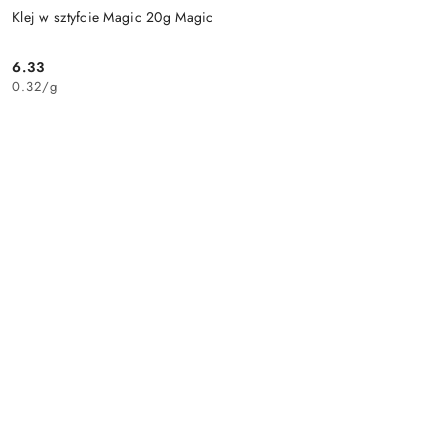
Klej w sztyfcie Magic 20g Magic
6.33
Cena:
0.32
/
g