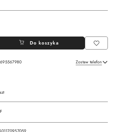
Do koszyka
: 695567980
Zostaw telefon
Wyślij
szt
DF
501170957059