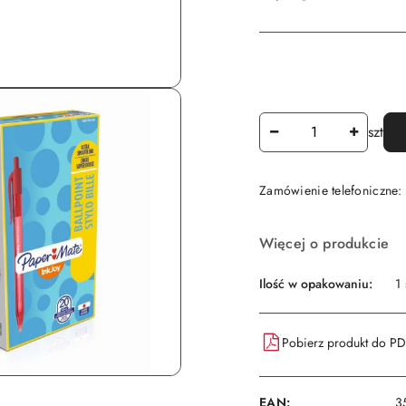
Ilość
szt
Zamówienie telefoniczne
Dostępność
Więcej o produkcie
i
dostawa
Ilość w opakowaniu:
1 
Pobierz produkt do P
EAN:
3