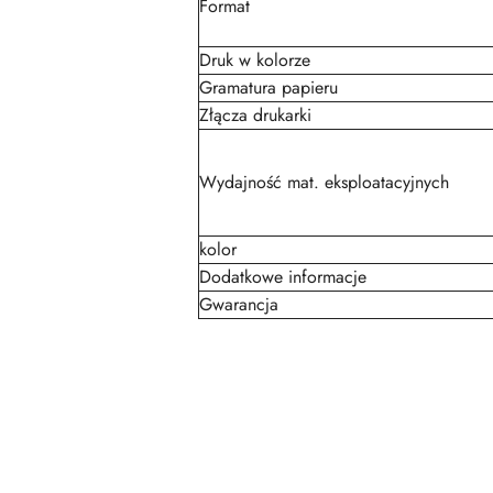
Format
Druk w kolorze
Gramatura papieru
Złącza drukarki
Wydajność mat. eksploatacyjnych
kolor
Dodatkowe informacje
Gwarancja
Pomiń karuzelę produktów