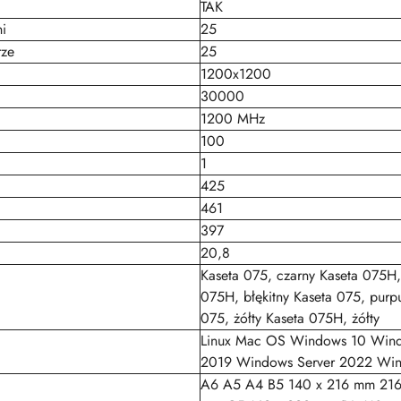
TAK
i
25
rze
25
1200x1200
30000
1200 MHz
100
1
425
461
397
20,8
Kaseta 075, czarny Kaseta 075H, 
075H, błękitny Kaseta 075, pur
075, żółty Kaseta 075H, żółty
Linux Mac OS Windows 10 Wind
2019 Windows Server 2022 Win
A6 A5 A4 B5 140 x 216 mm 216