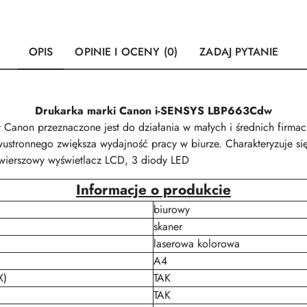
OPIS
OPINIE I OCENY (0)
ZADAJ PYTANIE
Drukarka marki Canon i-SENSYS LBP663Cdw
anon przeznaczone jest do działania w małych i średnich firmach
stronnego zwiększa wydajność pracy w biurze. Charakteryzuje si
-wierszowy wyświetlacz LCD, 3 diody LED
Informacje o produkcie
biurowy
skaner
laserowa kolorowa
A4
X)
TAK
TAK