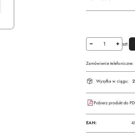
Ilość
szt.
Zamówienie telefoniczne
Dostępność
Wysyłka w ciągu:
2
i
dostawa
Pobierz produkt do P
EAN:
4