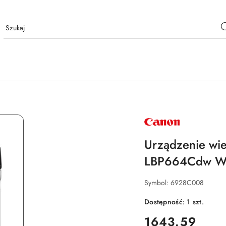
NAZWA
PRODUCENTA:
CANON
Urządzenie wie
LBP664Cdw WiF
Symbol:
6928C008
Dostępność:
1
szt.
cena:
1643.59