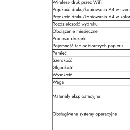
Wireless- druk przez WiFi
Prędkość druku/kopiowania A4 w czern
Prędkość druku/kopiowania A4 w kolo
Rozdzielczość wydruku
Obciążenie miesięczne
Procesor drukarki
Pojemność tac odbiorczych papieru
Pamięć
Szerokość
Głębokość
Wysokość
Waga
Materiały eksploatacyjne
Obsługiwane systemy operacyjne