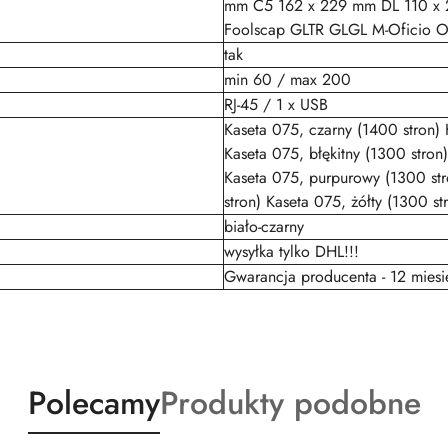
mm C5 162 x 229 mm DL 110 x
Foolscap GLTR GLGL M-Oficio Of
tak
min 60 / max 200
RJ-45 / 1 x USB
Kaseta 075, czarny (1400 stron)
Kaseta 075, błękitny (1300 stron
Kaseta 075, purpurowy (1300 st
stron) Kaseta 075, żółty (1300 st
biało-czarny
wysyłka tylko DHL!!!
Gwarancja producenta - 12 miesi
Produkty
Produkty
Polecamy
Produkty podobne
o
o