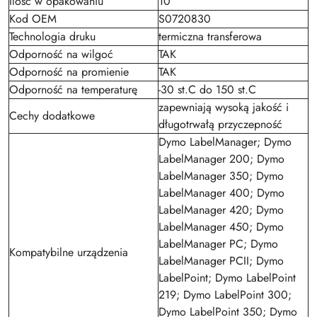
Ilośc w opakowaniu
10
Kod OEM
S0720830
Technologia druku
termiczna transferowa
Odporność na wilgoć
TAK
Odporność na promienie
TAK
Odporność na temperaturę
-30 st.C do 150 st.C
zapewniają wysoką jakość i
Cechy dodatkowe
długotrwałą przyczepność
Dymo LabelManager; Dymo
LabelManager 200; Dymo
LabelManager 350; Dymo
LabelManager 400; Dymo
LabelManager 420; Dymo
LabelManager 450; Dymo
LabelManager PC; Dymo
Kompatybilne urządzenia
LabelManager PCII; Dymo
LabelPoint; Dymo LabelPoint
219; Dymo LabelPoint 300;
Dymo LabelPoint 350; Dymo