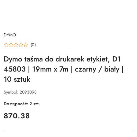
NAZWA
DYMO
PRODUCENTA:
(0)
Dymo taśma do drukarek etykiet, D1
45803 | 19mm x 7m | czarny / biały |
10 sztuk
Symbol:
2093098
Dostępność:
2
szt.
cena:
870.38