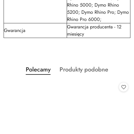
Rhino 5000; Dymo Rhino
5200; Dymo Rhino Pro; Dymo
Rhino Pro 6000;
Gwarancja producenta - 12
Gwarancja
miesięcy
Produkty
Produkty
Polecamy
Produkty podobne
Pomiń karuzelę produktów
o
o
statusie:
statusie: