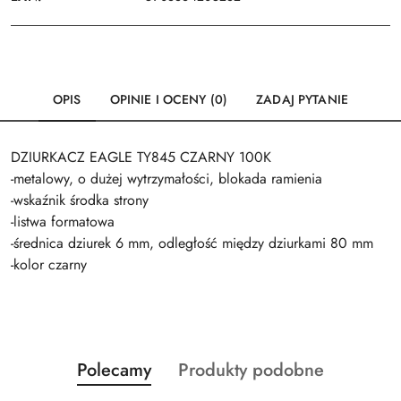
OPIS
OPINIE I OCENY (0)
ZADAJ PYTANIE
DZIURKACZ EAGLE TY845 CZARNY 100K
-metalowy, o dużej wytrzymałości, blokada ramienia
-wskaźnik środka strony
-listwa formatowa
-średnica dziurek 6 mm, odległość między dziurkami 80 mm
-kolor czarny
Produkty
Produkty
Polecamy
Produkty podobne
Pomiń karuzelę produktów
o
o