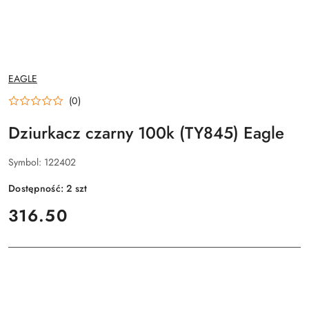
NAZWA
EAGLE
PRODUCENTA:
(0)
Dziurkacz czarny 100k (TY845) Eagle
Symbol:
122402
Dostępność:
2
szt
cena:
316.50