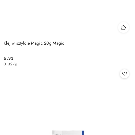
Klej w sztyfcie Magic 20g Magic
6.33
Cena:
0.32
/
g