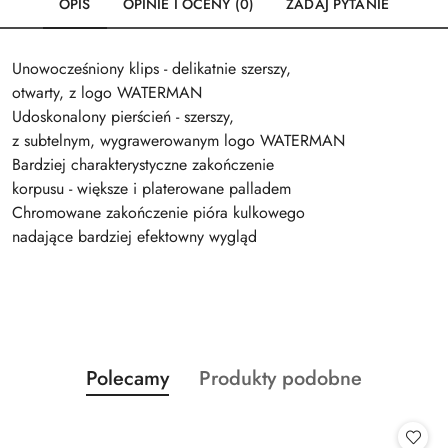
OPIS
OPINIE I OCENY (0)
ZADAJ PYTANIE
Unowocześniony klips - delikatnie szerszy,
otwarty, z logo WATERMAN
Udoskonalony pierścień - szerszy,
z subtelnym, wygrawerowanym logo WATERMAN
Bardziej charakterystyczne zakończenie
korpusu - większe i platerowane palladem
Chromowane zakończenie pióra kulkowego
nadające bardziej efektowny wygląd
Produkty
Produkty
Polecamy
Produkty podobne
Pomiń karuzelę produktów
o
o
statusie:
statusie: