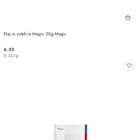
Klej w sztyfcie Magic 20g Magic
6.33
Cena:
0.32
/
g