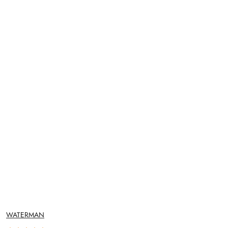
NAZWA
WATERMAN
PRODUCENTA: