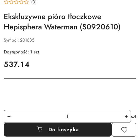
(0)
Ekskluzywne pióro tłoczkowe
Hepisphera Waterman (S0920610)
Symbol:
201635
Dostępność:
1
szt
cena:
537.14
Ilość
szt
Do koszyka