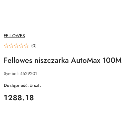
NAZWA
FELLOWES
PRODUCENTA:
(0)
Fellowes niszczarka AutoMax 100M
Symbol:
4629201
Dostępność:
5
szt.
cena:
1288.18