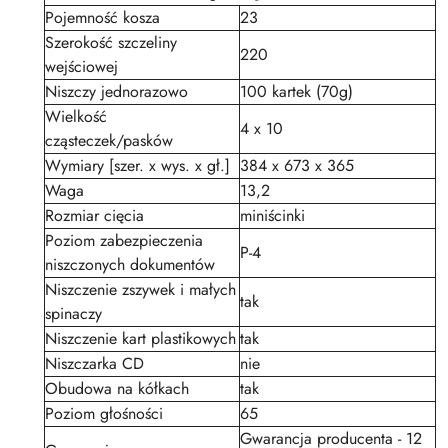
Pojemność kosza
23
Szerokość szczeliny
220
wejściowej
Niszczy jednorazowo
100 kartek (70g)
Wielkość
4 x 10
cząsteczek/pasków
Wymiary [szer. x wys. x gł.]
384 x 673 x 365
Waga
13,2
Rozmiar cięcia
miniścinki
Poziom zabezpieczenia
P-4
niszczonych dokumentów
Niszczenie zszywek i małych
tak
spinaczy
Niszczenie kart plastikowych
tak
Niszczarka CD
nie
Obudowa na kółkach
tak
Poziom głośności
65
Gwarancja producenta - 12