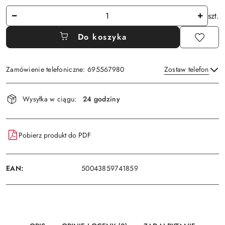
Ilość
szt.
Do koszyka
Zamówienie telefoniczne: 695567980
Zostaw telefon
Dostępność
Wysyłka w ciągu:
24 godziny
i
Wyślij
dostawa
Pobierz produkt do PDF
EAN:
50043859741859