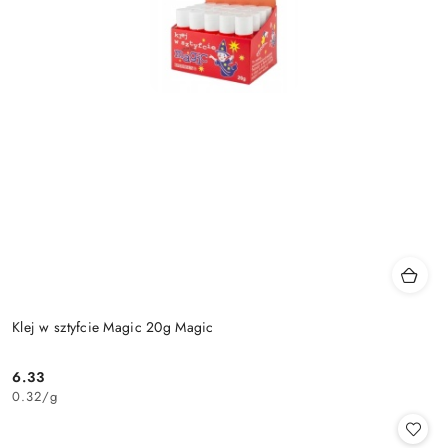
Klej w sztyfcie Magic 20g Magic
6.33
Cena:
0.32
/
g